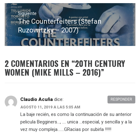
Siguiente
The Counterfeiters (Stefan
Entrada
siguiente:
Ruzowitzky – 2007)
2 COMENTARIOS EN “
20TH CENTURY
WOMEN (MIKE MILLS – 2016)
”
Claudio Acuña
dice:
RESPONDER
AGOSTO 11, 2019 A LAS 5:05 AM
La baje recién, es como la continuación de su anterior
pelicula Begginers…, …. unica …especial, y sencilla y a la
vez muy compleja…….GRacias por subirla !!!!!