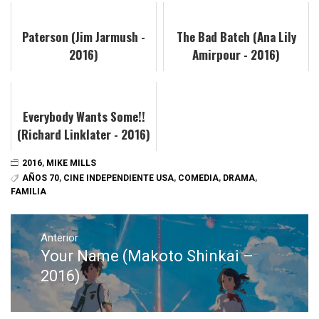
Paterson (Jim Jarmush -
The Bad Batch (Ana Lily
2016)
Amirpour - 2016)
Everybody Wants Some!!
(Richard Linklater - 2016)
2016
,
MIKE MILLS
AÑOS 70
,
CINE INDEPENDIENTE USA
,
COMEDIA
,
DRAMA
,
FAMILIA
Navegación
de
Anterior
Your Name (Makoto Shinkai –
Entrada
entradas
anterior:
2016)