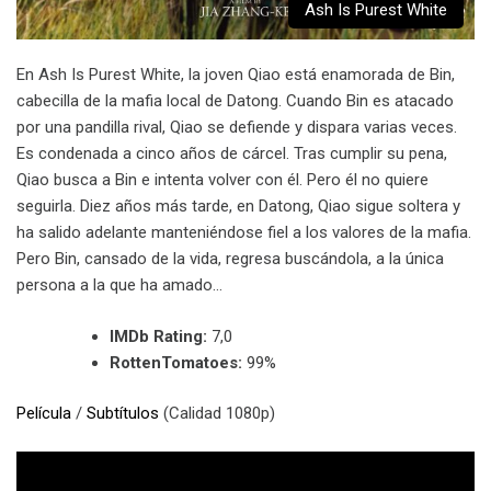
Ash Is Purest White
En Ash Is Purest White, la joven Qiao está enamorada de Bin,
cabecilla de la mafia local de Datong. Cuando Bin es atacado
por una pandilla rival, Qiao se defiende y dispara varias veces.
Es condenada a cinco años de cárcel. Tras cumplir su pena,
Qiao busca a Bin e intenta volver con él. Pero él no quiere
seguirla. Diez años más tarde, en Datong, Qiao sigue soltera y
ha salido adelante manteniéndose fiel a los valores de la mafia.
Pero Bin, cansado de la vida, regresa buscándola, a la única
persona a la que ha amado…
IMDb Rating:
7,0
RottenTomatoes:
99%
Película
/
Subtítulos
(Calidad 1080p)