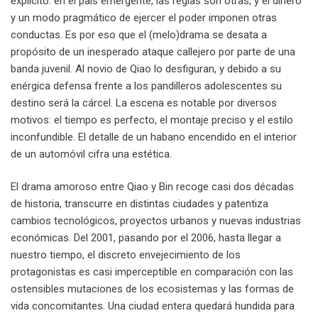
explícito: en el país emergente, las reglas son otras, y el dinero
y un modo pragmático de ejercer el poder imponen otras
conductas. Es por eso que el (melo)drama se desata a
propósito de un inesperado ataque callejero por parte de una
banda juvenil. Al novio de Qiao lo desfiguran, y debido a su
enérgica defensa frente a los pandilleros adolescentes su
destino será la cárcel. La escena es notable por diversos
motivos: el tiempo es perfecto, el montaje preciso y el estilo
inconfundible. El detalle de un habano encendido en el interior
de un automóvil cifra una estética.
El drama amoroso entre Qiao y Bin recoge casi dos décadas
de historia, transcurre en distintas ciudades y patentiza
cambios tecnológicos, proyectos urbanos y nuevas industrias
económicas. Del 2001, pasando por el 2006, hasta llegar a
nuestro tiempo, el discreto envejecimiento de los
protagonistas es casi imperceptible en comparación con las
ostensibles mutaciones de los ecosistemas y las formas de
vida concomitantes. Una ciudad entera quedará hundida para