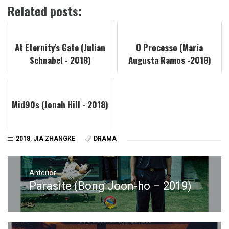
Related posts:
At Eternity's Gate (Julian
O Processo (María
Schnabel - 2018)
Augusta Ramos -2018)
Mid90s (Jonah Hill - 2018)
2018
,
JIA ZHANGKE
DRAMA
Navegación
de
Anterior
Parasite (Bong Joon-ho – 2019)
Entrada
entradas
anterior: