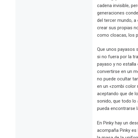
cadena invisible, pe
generaciones conden
del tercer mundo, a
crear sus propias n
como cloacas, los p
Que unos payasos se
si no fuera por la t
payaso y no estalla 
convertirse en un m
no puede ocultar ta
en un «zombi color m
aceptando que de lo 
sonido, que todo lo 
pueda encontrarse la 
En Pinky hay un desd
acompaña Pinky es l
la masa de la unifo