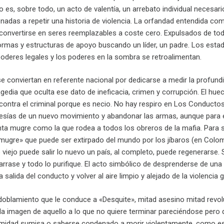
ro es, sobre todo, un acto de valentía, un arrebato individual necesa
adas a repetir una historia de violencia. La orfandad entendida co
 convertirse en seres reemplazables a coste cero. Expulsados de to
ormas y estructuras de apoyo buscando un líder, un padre. Los esta
oderes legales y los poderes en la sombra se retroalimentan.
 conviertan en referente nacional por dedicarse a medir la profundid
ragedia que oculta ese dato de ineficacia, crimen y corrupción. El huec
contra el criminal porque es necio. No hay respiro en Los Conductos,
esías de un nuevo movimiento y abandonar las armas, aunque para ello
nta mugre como la que rodea a todos los obreros de la mafia. Para sa
ugre» que puede ser extirpado del mundo por los jíbaros (en Colombia
viejo puede salir lo nuevo un país, al completo, puede regenerarse.
arrase y todo lo purifique. El acto simbólico de desprenderse de una
salida del conducto y volver al aire limpio y alejado de la violencia g
oblamiento que le conduce a «Desquite», mitad asesino mitad revoluc
a imagen de aquello a lo que no quiere terminar pareciéndose pero 
rmidad sumisa o saberse condenado a morir violentamente, como es