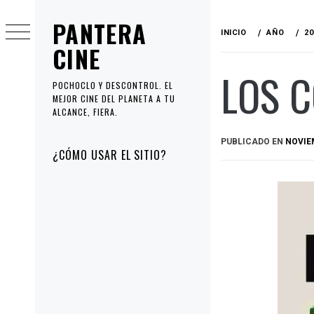
Ir
PANTERA
al
INICIO
AÑO
20
contenido
CINE
LOS C
POCHOCLO Y DESCONTROL. EL
MEJOR CINE DEL PLANETA A TU
ALCANCE, FIERA.
PUBLICADO EN
NOVIEM
Menú
¿CÓMO USAR EL SITIO?
principal