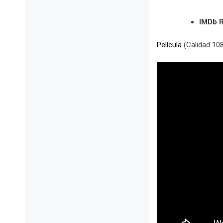
IMDb R
Película
(Calidad 10