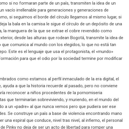
o si no formaran parte de un país, transmiten la idea de un
 un vacío irrellenable para generaciones y generaciones de
o, si seguimos el borde del círculo llegamos al mismo lugar, si
ja la bala en la camisa le sigue el círculo de un depósito de una
ca, la manguera de la que se extrae el cobre revendido como
erior, desde las alturas que rodean Bogotá, transmite la idea de
o que comunica al mundo con los elegidos, lo que no está tan
po. Este es el lenguaje que usa el protagonista, el «mundo»
nsformación para que el odio por la sociedad termine por modificar
mbrados como estamos al perfil inmaculado de la era digital, el
 ayuda a que la historia recuerde al pasado, pero no conviene
aría reconocer a niños procedentes de la pornomiseria
as que terminarían sobreviviendo, y muriendo, en el mundo del
ndo a un «padre» al que nunca vemos pero que pudiera ser ese
idades. Se construye un país a base de violencia encontrando mano
una espiral que conduce, nivel tras nivel, al infierno, el personal
 de Pinky no deja de ser un acto de libertad para romper una