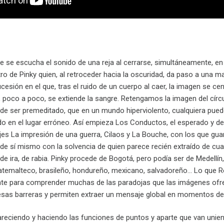
e se escucha el sonido de una reja al cerrarse, simultáneamente, en
tro de Pinky quien, al retroceder hacia la oscuridad, da paso a una 
cesión en el que, tras el ruido de un cuerpo al caer, la imagen se c
, poco a poco, se extiende la sangre. Retengamos la imagen del círc
de ser premeditado, que en un mundo hiperviolento, cualquiera puede
 en el lugar erróneo. Así empieza Los Conductos, el esperado y d
es La impresión de una guerra, Cilaos y La Bouche, con los que guar
 de sí mismo con la solvencia de quien parece recién extraído de cu
, de ira, de rabia. Pinky procede de Bogotá, pero podía ser de Medell
temalteco, brasileño, hondureño, mexicano, salvadoreño… Lo que Res
ente para comprender muchas de las paradojas que las imágenes ofr
sas barreras y permiten extraer un mensaje global en momentos de 
areciendo y haciendo las funciones de puntos y aparte que van unien