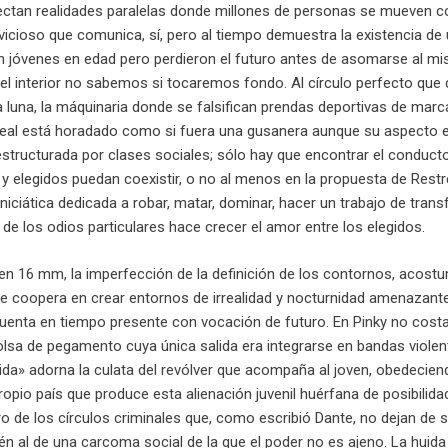
tan realidades paralelas donde millones de personas se mueven com
o vicioso que comunica, sí, pero al tiempo demuestra la existencia de
 jóvenes en edad pero perdieron el futuro antes de asomarse al mism
 interior no sabemos si tocaremos fondo. Al círculo perfecto que de
la luna, la máquinaria donde se falsifican prendas deportivas de mar
real está horadado como si fuera una gusanera aunque su aspecto ext
structurada por clases sociales; sólo hay que encontrar el conduct
y elegidos puedan coexistir, o no al menos en la propuesta de Restre
iniciática dedicada a robar, matar, dominar, hacer un trabajo de tra
 de los odios particulares hace crecer el amor entre los elegidos.
en 16 mm, la imperfección de la definición de los contornos, acostu
e coopera en crear entornos de irrealidad y nocturnidad amenazante,
cuenta en tiempo presente con vocación de futuro. En Pinky no cost
lsa de pegamento cuya única salida era integrarse en bandas violent
vida» adorna la culata del revólver que acompaña al joven, obedecie
 propio país que produce esta alienación juvenil huérfana de posibil
o de los círculos criminales que, como escribió Dante, no dejan de ser 
én al de una carcoma social de la que el poder no es ajeno. La huida