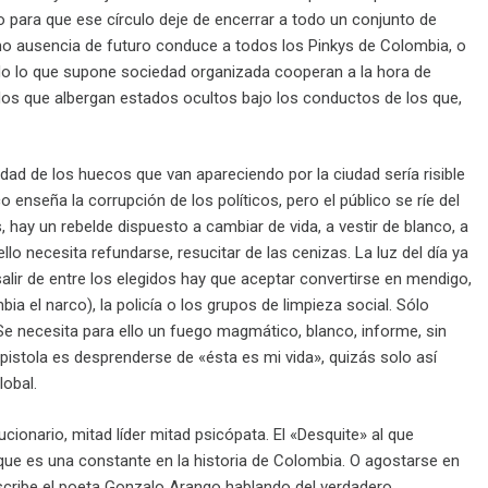
rio para que ese círculo deje de encerrar a todo un conjunto de
mo ausencia de futuro conduce a todos los Pinkys de Colombia, o
do lo que supone sociedad organizada cooperan a la hora de
dos que albergan estados ocultos bajo los conductos de los que,
ad de los huecos que van apareciendo por la ciudad sería risible
o enseña la corrupción de los políticos, pero el público se ríe del
 hay un rebelde dispuesto a cambiar de vida, a vestir de blanco, a
 necesita refundarse, resucitar de las cenizas. La luz del día ya
lir de entre los elegidos hay que aceptar convertirse en mendigo,
 el narco), la policía o los grupos de limpieza social. Sólo
 Se necesita para ello un fuego magmático, blanco, informe, sin
 pistola es desprenderse de «ésta es mi vida», quizás solo así
lobal.
ionario, mitad líder mitad psicópata. El «Desquite» al que
que es una constante en la historia de Colombia. O agostarse en
cribe el poeta Gonzalo Arango hablando del verdadero