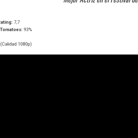
ating:
7,7
nTomatoes:
93%
(Calidad 1080p)