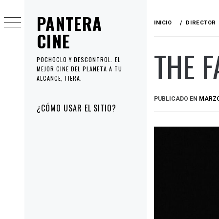
Ir
PANTERA
al
INICIO
DIRECTOR
contenido
CINE
THE F
POCHOCLO Y DESCONTROL. EL
MEJOR CINE DEL PLANETA A TU
ALCANCE, FIERA.
PUBLICADO EN
MARZO
Menú
¿CÓMO USAR EL SITIO?
principal