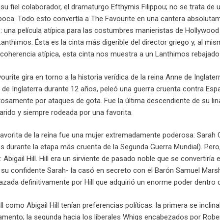
or su fiel colaborador, el dramaturgo Efthymis Filippou; no se trata de
poca. Todo esto convertía a The Favourite en una cantera absolutament
: una película atípica para las costumbres manieristas de Hollywo
anthimos. Ésta es la cinta más digerible del director griego y, al m
e coherencia atípica, esta cinta nos muestra a un Lanthimos rebajad
rite gira en torno a la historia verídica de la reina Anne de Inglaterr
 de Inglaterra durante 12 años, peleó una guerra cruenta contra Espa
ntosamente por ataques de gota. Fue la última descendiente de su lin
ido y siempre rodeada por una favorita.
avorita de la reina fue una mujer extremadamente poderosa: Sarah C
és durante la etapa más cruenta de la Segunda Guerra Mundial). Pero
 Abigail Hill. Hill era un sirviente de pasado noble que se convertir
a su confidente Sarah- la casó en secreto con el Barón Samuel Marsha
azada definitivamente por Hill que adquirió un enorme poder dentro d
l como Abigail Hill tenían preferencias políticas: la primera se in
lamento; la segunda hacia los liberales Whigs encabezados por Rober