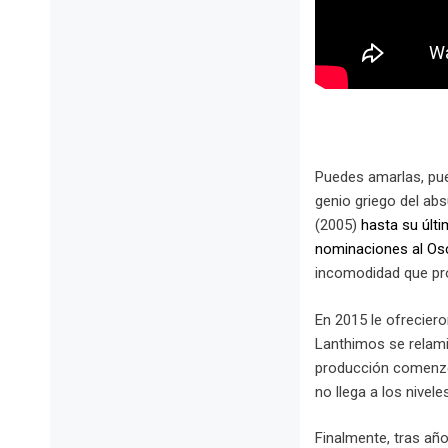
Puedes amarlas, pue
genio griego del abs
(2005)
hasta su últi
nominaciones al Osc
incomodidad que pr
En 2015 le ofreciero
Lanthimos se relamió
producción comenzó 
no llega a los nive
Finalmente, tras añ