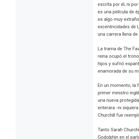
escrita por él, ni p
es una película de é
es algo muy extraño
excentricidades de L
una carrera llena d
La trama de The Favou
reina ocupó el trono
hijos y sufrió espa
enamorada de su mar
En un momento, la f
primer ministro ingl
una nueva protegida:
enterara -ni siquier
Churchill fue reempl
Tanto Sarah Churchil
Godolphin en el par