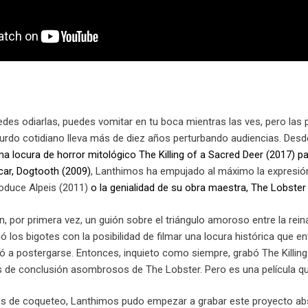
des odiarlas, puedes vomitar en tu boca mientras las ves, pero las p
urdo cotidiano lleva más de diez años perturbando audiencias. Desde 
ma locura de horror mitológico The Killing of a Sacred Deer (2017)
pa
ar, Dogtooth (2009)
, Lanthimos ha empujado al máximo la expresión
oduce Alpeis (2011)
o la genialidad de su obra maestra, The Lobster
n, por primera vez, un guión sobre el triángulo amoroso entre la reina
 los bigotes con la posibilidad de filmar una locura histórica que 
a postergarse. Entonces, inquieto como siempre, grabó The Killing o
les de conclusión asombrosos de The Lobster. Pero es una película q
os de coqueteo, Lanthimos pudo empezar a grabar este proyecto abso