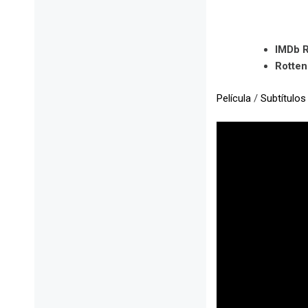
IMDb R
Rotte
Película
/
Subtítulos