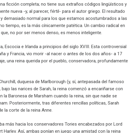
 una ficción completa; no tiene sus extraños códigos lingüísticos y
e nueva -y, al parecer, fértil- para el autor griego. El resultado
od y demasiado normal para los que estamos acostumbrados a las
ismo tiempo, es la más cínicamente patética. Un cambio radical en
o que, no por ser menos denso, es menos inteligente.
a, Escocia e Irlanda a principios del siglo XVIII. Esta controversial
ña y Francia, vio morir -al nacer o antes de los dos años- a 17
aje, una reina querida por el pueblo, conservadora, profundamente
hurchill, duquesa de Marlborough (y, sí, antepasada del famoso
, bajo las narices de Sarah, la reina comenzó a encariñarse con
ía en la Baronesa de Marsham cuando la reina, sin que nadie se
m. Posteriormente, tras diferentes rencillas políticas, Sarah
e la corte de la reina Anne.
clinaba más hacia los conservadores Tories encabezados por Lord
t Harley. Así, ambas ponían en juego una amistad con la reina