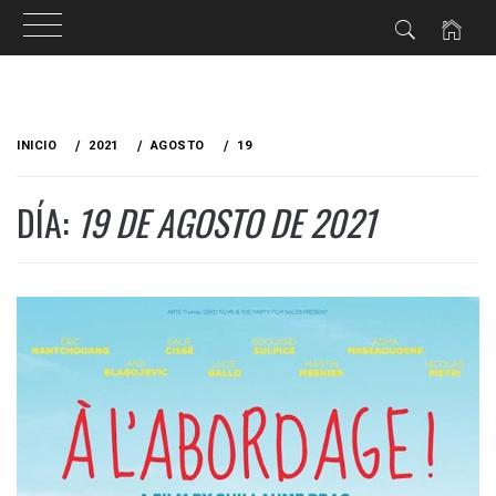
Ir
al
INICIO
2021
AGOSTO
19
contenido
DÍA:
19 DE AGOSTO DE 2021