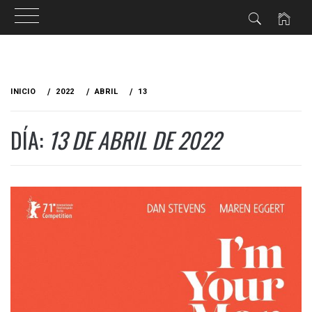
Ir
al
INICIO
2022
ABRIL
13
contenido
DÍA:
13 DE ABRIL DE 2022