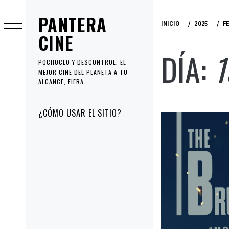
Ir
PANTERA
al
INICIO
2025
F
contenido
CINE
DÍA:
1
POCHOCLO Y DESCONTROL. EL
MEJOR CINE DEL PLANETA A TU
ALCANCE, FIERA.
Menú
¿CÓMO USAR EL SITIO?
principal