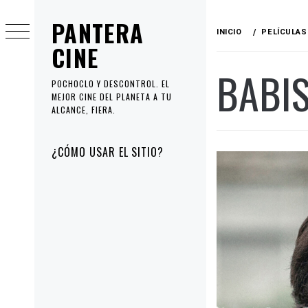
Ir
PANTERA
al
INICIO
PELÍCULAS
contenido
CINE
BABIS
POCHOCLO Y DESCONTROL. EL
MEJOR CINE DEL PLANETA A TU
ALCANCE, FIERA.
Menú
¿CÓMO USAR EL SITIO?
principal