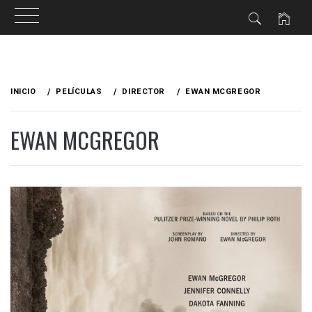
Ir
al
INICIO
PELÍCULAS
DIRECTOR
EWAN MCGREGOR
contenido
EWAN MCGREGOR