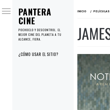
Ir
PANTERA
al
INICIO
PELÍCULAS
contenido
CINE
JAMES
POCHOCLO Y DESCONTROL. EL
MEJOR CINE DEL PLANETA A TU
ALCANCE, FIERA.
Menú
¿CÓMO USAR EL SITIO?
principal