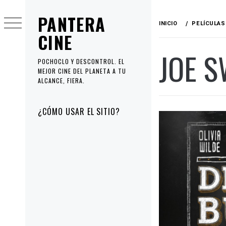
Ir
PANTERA
al
INICIO
PELÍCULAS
contenido
CINE
JOE 
POCHOCLO Y DESCONTROL. EL
MEJOR CINE DEL PLANETA A TU
ALCANCE, FIERA.
Menú
¿CÓMO USAR EL SITIO?
principal