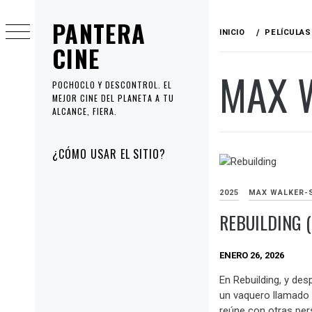
Ir
PANTERA
al
INICIO
PELÍCULAS
contenido
CINE
MAX 
POCHOCLO Y DESCONTROL. EL
MEJOR CINE DEL PLANETA A TU
ALCANCE, FIERA.
Menú
¿CÓMO USAR EL SITIO?
principal
2025
MAX WALKER-
REBUILDING 
ENERO 26, 2026
En Rebuilding, y des
un vaquero llamado
reúne con otras per