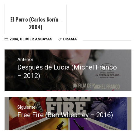
Anderson - 2004)
El Perro (Carlos Sorín -
2004)
2004
,
OLIVIER ASSAYAS
DRAMA
Navegación
de
Anterior
Después de Lucia (Michel Franco
Entrada
entradas
anterior:
– 2012)
Siguiente
Free Fire (Ben Wheatley – 2016)
Entrada
siguiente: