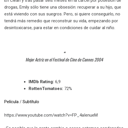
En Clean y tras pasar seis meses en la cárcel por posesión de
drogas, Emily sólo tiene una obsesión: recuperar a su hijo, que
está viviendo con sus suegros. Pero, si quiere conseguirlo, no
tendrá más remedio que reconstruir su vida, empezando por
desintoxicarse, para estar en condiciones de cuidar al niño.
Mejor Actriz en el Festival de Cine de Cannes 2004
IMDb Rating:
6,9
RottenTomatoes:
72%
Película
/
Subtítulo
https://www.youtube.com/watch?v=FP_4aIenueM