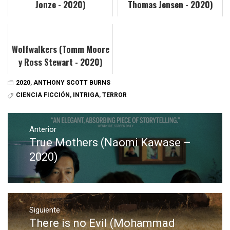
Jonze - 2020)
Thomas Jensen - 2020)
Wolfwalkers (Tomm Moore
y Ross Stewart - 2020)
2020
,
ANTHONY SCOTT BURNS
CIENCIA FICCIÓN
,
INTRIGA
,
TERROR
Navegación
de
Anterior
True Mothers (Naomi Kawase –
Entrada
entradas
anterior:
2020)
Siguiente
There is no Evil (Mohammad
Entrada