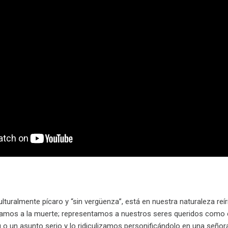
ulturalmente pícaro y “sin vergüenza”, está en nuestra naturaleza r
camos a la muerte; representamos a nuestros seres queridos como 
 o un asunto serio y lo ridiculizamos personificándolo en una señor