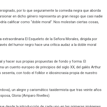
persignado, por lo que seguramente la comedia negra que aborda
cursionar en dicho género representa un gran riesgo que casi nadie
dría calificar como “doble moral”. Nos molestan ciertas cosas,
extraordinaria El Esqueleto de la Señora Morales, dirigida por
través del humor negro hace una crítica audaz a la doble moral
inal y hacer sus propias propuestas de fondo y forma. El
oma un cuento europeo de principios del siglo XX, del galés Arthur
senta, con todo el folklor e idiosincrasia propia de nuestro
rdova), un alegre y carismático taxidermista que tras veinte años
esposa, Gloria (Amparo Rivelles).
que desde la introducción de cada uno en las primeras imágenes