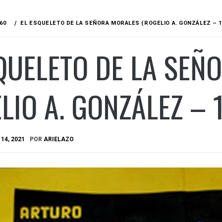
60
EL ESQUELETO DE LA SEÑORA MORALES (ROGELIO A. GONZÁLEZ – 1
QUELETO DE LA SEÑ
LIO A. GONZÁLEZ – 
14, 2021
POR
ARIELAZO