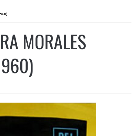
960)
ORA MORALES
1960)