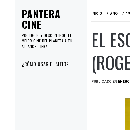
Ir
PANTERA
al
INICIO
AÑO
19
contenido
CINE
EL ES
POCHOCLO Y DESCONTROL. EL
MEJOR CINE DEL PLANETA A TU
ALCANCE, FIERA.
(ROGE
Menú
¿CÓMO USAR EL SITIO?
principal
PUBLICADO EN
ENERO 