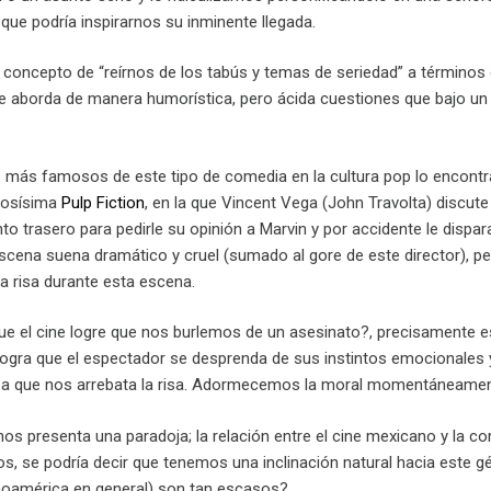
 que podría inspirarnos su inminente llegada.
 concepto de “reírnos de los tabús y temas de seriedad” a términ
e aborda de manera humorística, pero ácida cuestiones que bajo un 
 más famosos de este tipo de comedia en la cultura pop lo encont
mosísima
Pulp Fiction
, en la que Vincent Vega (John Travolta) discut
nto trasero para pedirle su opinión a Marvin y por accidente le dispa
 escena suena dramático y cruel (sumado al gore de este director), pe
a risa durante esta escena.
e el cine logre que nos burlemos de un asesinato?, precisamente es
 logra que el espectador se desprenda de sus instintos emocionales 
a que nos arrebata la risa. Adormecemos la moral momentáneamente
os presenta una paradoja; la relación entre el cine mexicano y la c
, se podría decir que tenemos una inclinación natural hacia este gé
inoamérica en general) son tan escasos?