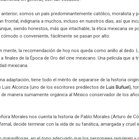
 anterior; somos un país predominantemente católico, moralista y 
 frontal, indignaría a muchos, incluso en nuestros días, así que in
unque, siendo honestos, más que intachable, la ética mexicana se po
 cómodo o conveniente, fácilmente se pasan por alto.
n mente, la recomendación de hoy nos queda como anillo al dedo. La 
a finales de la Época de Oro del cine mexicano. Una película que a 
edad mexicana.
 una adaptación, tiene todo el mérito de separarse de la historia orig
 Luis Alcoriza (uno de los escritores predilectos de
Luis Buñuel
), t
 de manera sumamente orgánica al México conservador de los años se
eñora Morales nos cuenta la historia de Pablo Morales (Arturo de Có
ernal, decide terminar con la vida de su fanática, amargada y cruel 
 maravillosas, en el tono adecuado que los personajes requieren y 