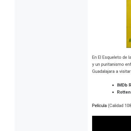
En El Esqueleto de l
y un puritanismo enf
Guadalajara a visita
IMDb R
Rotte
Película
(Calidad 10