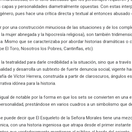
capas y personalidades diametralmente opuestas. Con estas interpre
 género, pues hace una crítica directa y textual al entonces abusado 
 por una construcción minuciosa de las situaciones y de los compl
, la mujer abnegada y la hipocresía religiosa), son también tridimen
ca. Mismo que se caracterizaba por abordar historias dramáticas o c
epe El Toro, Nosotros los Pobres, Cantinflas, etc).
 la teatralidad para darle credibilidad a la situación, sino que a trav
lidad y desarrolla un subtexto de fuerte denuncia social, vigente ha
fía de Víctor Herrera, construida a partir de claroscuros, ángulos 
ativa idónea para la historia.
 igual de notable por la forma en que los sets se convierten en una
 personalidad, prestándose en varios cuadros a un simbolismo que de
e puede decir que El Esqueleto de la Señora Morales tiene una mez
nica, con una historia ingeniosa que atrapa desde el primer instante