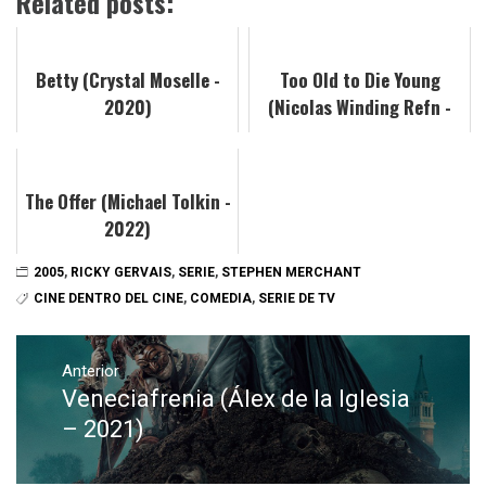
Related posts:
Betty (Crystal Moselle -
Too Old to Die Young
2020)
(Nicolas Winding Refn -
2019)
The Offer (Michael Tolkin -
2022)
2005
,
RICKY GERVAIS
,
SERIE
,
STEPHEN MERCHANT
CINE DENTRO DEL CINE
,
COMEDIA
,
SERIE DE TV
Navegación
de
Anterior
Veneciafrenia (Álex de la Iglesia
Entrada
entradas
anterior:
– 2021)