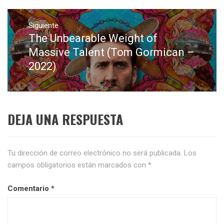
Siguiente
The Unbearable Weight of
Entrada
siguiente:
Massive Talent (Tom Gormican –
2022)
DEJA UNA RESPUESTA
Tu dirección de correo electrónico no será publicada.
Los
campos obligatorios están marcados con
*
Comentario
*