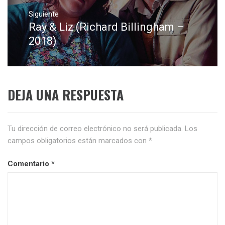
Siguiente
Ray & Liz (Richard Billingham –
Entrada
siguiente:
2018)
DEJA UNA RESPUESTA
Tu dirección de correo electrónico no será publicada.
Los
campos obligatorios están marcados con
*
Comentario
*