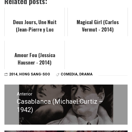
Related posts:
Deux Jours, Une Nuit
Magical Girl (Carlos
(Jean-Pierre y Luc
Vermut - 2014)
Dardenne – 2014)
Amour Fou (Jessica
Hausner - 2014)
2014
,
HONG SANG-SOO
COMEDIA
,
DRAMA
Navegación
de
Anterior
Casablanca (Michael Curtiz –
Entrada
entradas
anterior:
1942)