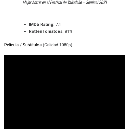
Mejor Actriz en el Festival de Valladolid – Seminci 2021
IMDb Rating:
7,1
RottenTomatoes:
81%
Película
/
Subtítulos
(Calidad 1080p)