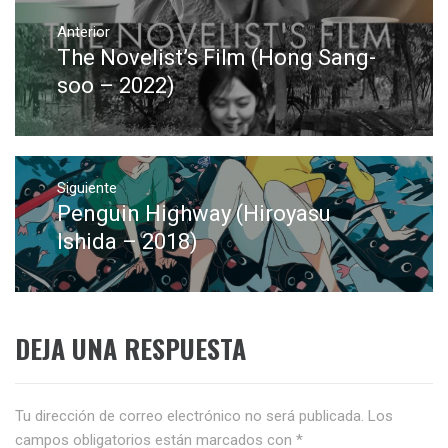
Navegación
de
Anterior
The Novelist’s Film (Hong Sang-
Entrada
entradas
anterior:
soo – 2022)
Siguiente
Penguin Highway (Hiroyasu
Entrada
siguiente:
Ishida – 2018)
DEJA UNA RESPUESTA
Tu dirección de correo electrónico no será publicada.
Los
campos obligatorios están marcados con
*