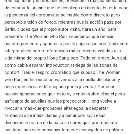
tres capítulos y en dos países, prevalece la mágica sensación
de estar ante un cine que se despliega en directo. En este caso,
la pandemia del coronavirus se instala como discreto pero
perceptible telón de fondo, mientras que la acción pasa por
Berlín, ciudad que el propio autor visitó, hará un año, para
presentar The Woman who Ran. Escenarios que reflejan
nuestro presente y apuntes a pie de página que son fácilmente
interpretables como referencias más o menos veladas a la
vida íntima del propio Hong Sang-soo. Todo en orden. Aun así,
como cabía esperar, Introduction reniega de las zonas de
confort. Tras el respiro cromático que supuso The Woman
who Ran, en Introduction volvemos a la casilla del blanco y
negro, que ahora está ocupada por la juventud. Por unas
nuevas generaciones que, esto sí, sienten sobre ellas el peso
asfixiante de aquellas que les precedieron. Hong vuelve a
invocar a más-que-probables alter egos, a despertar
fantasmas de infidelidades y a bañar con soju esas
discusiones marca de la casa en bares que, por mandato
sanitario, han sido convenientemente despejados de público