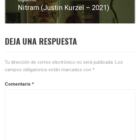
Nitram (Justin Kurzel – 2021)
Entrada
siguiente:
DEJA UNA RESPUESTA
Tu dirección de correo electrónico no será publicada.
Los
campos obligatorios están marcados con
*
Comentario
*