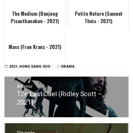
The Medium (Banjong
Petite Nature (Samuel
Pisanthanakun - 2021)
Theis - 2021)
Mass (Fran Kranz - 2021)
2021
,
HONG SANG-SOO
DRAMA
Navegación
de
Anterior
The Last Duel (Ridley Scott –
Entrada
entradas
anterior:
2021)
Siguiente