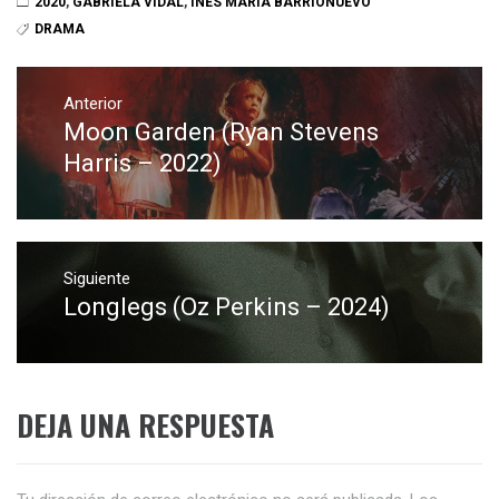
2020
,
GABRIELA VIDAL
,
INÉS MARÍA BARRIONUEVO
DRAMA
Navegación
de
Anterior
Moon Garden (Ryan Stevens
Entrada
entradas
anterior:
Harris – 2022)
Siguiente
Longlegs (Oz Perkins – 2024)
Entrada
siguiente:
DEJA UNA RESPUESTA