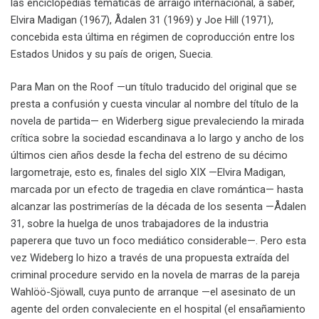
las enciclopedias temáticas de arraigo internacional, a saber,
Elvira Madigan (1967), Ådalen 31 (1969) y Joe Hill (1971),
concebida esta última en régimen de coproducción entre los
Estados Unidos y su país de origen, Suecia.
Para Man on the Roof —un título traducido del original que se
presta a confusión y cuesta vincular al nombre del título de la
novela de partida— en Widerberg sigue prevaleciendo la mirada
crítica sobre la sociedad escandinava a lo largo y ancho de los
últimos cien años desde la fecha del estreno de su décimo
largometraje, esto es, finales del siglo XIX —Elvira Madigan,
marcada por un efecto de tragedia en clave romántica— hasta
alcanzar las postrimerías de la década de los sesenta —Ådalen
31, sobre la huelga de unos trabajadores de la industria
paperera que tuvo un foco mediático considerable—. Pero esta
vez Wideberg lo hizo a través de una propuesta extraída del
criminal procedure servido en la novela de marras de la pareja
Wahlöö-Sjöwall, cuya punto de arranque —el asesinato de un
agente del orden convaleciente en el hospital (el ensañamiento