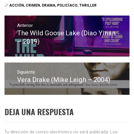
ACCIÓN
,
CRIMEN
,
DRAMA
,
POLICÍACO
,
THRILLER
Navegación
de
Anterior
The Wild Goose Lake (Diao Yinan
Entrada
entradas
anterior:
– 2019)
Siguiente
Vera Drake (Mike Leigh – 2004)
Entrada
siguiente:
DEJA UNA RESPUESTA
Tu dirección de correo electrónico no será publicada.
Los