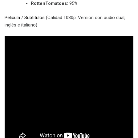
RottenTomatoes:
95%
Película
/
Subtítulos
(Calidad 1080p. Versión con audio dual,
inglés e italiano)