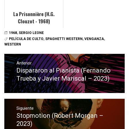
La Prisonnière (H.G.
Clouzot - 1968)
1968
,
SERGIO LEONE
PELÍCULA DE CULTO
,
SPAGHETTI WESTERN
,
VENGANZA
,
WESTERN
Navegación
de
Anterior
Dispararon al Pianista (Fernando
Entrada
entradas
anterior:
Trueba y Javier Mariscal – 2023)
Siguiente
Stopmotion (Robert Morgan –
Entrada
siguiente:
2023)