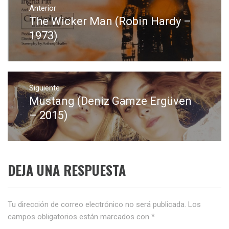
de
Anterior
The Wicker Man (Robin Hardy –
Entrada
entradas
anterior:
1973)
Siguiente
Mustang (Deniz Gamze Ergüven
Entrada
siguiente:
– 2015)
DEJA UNA RESPUESTA
Tu dirección de correo electrónico no será publicada.
Los
campos obligatorios están marcados con
*