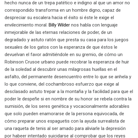
hecho nunca de un trepa patético e indigno al que un amor no
correspondido transforma en un hombre digno, capaz de
despreciar su escalera hacia el éxito si éste le exige el
envilecimiento moral.
Billy Wilder
nos habla con lenguaje
inmejorable de las eternas relaciones de poder, de un
degradado y astuto ratón que presta su casa para los juegos
sexuales de los gatos con la esperanza de que éstos le
devuelvan el favor admitiéndole en su gremio, de cómo un
Robinson Crusoe urbano puede recobrar la esperanza de huir
de la soledad al descubrir unas milagrosas huellas en el
asfalto, del permanente desencuentro entre lo que se anhela y
lo que conviene, del cochambroso esfuerzo que exige al
desclasado astuto trepar a la montaña y la facilidad para que el
poder le despeñe si en nombre de su honor se rebela contra la
sumisión, de los seres genética y vocacionalmente adorables
que solo pueden enamorarse de la persona equivocada, de
cómo preparar unos espaguetis con la ayuda surrealista de
una raqueta de tenis al ser amado para aliviarle la depresión
por habeer intentado suicidarse al comprobar que los reyes