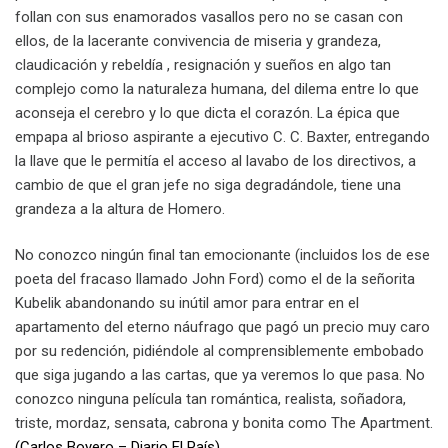
follan con sus enamorados vasallos pero no se casan con
ellos, de la lacerante convivencia de miseria y grandeza,
claudicación y rebeldía , resignación y sueños en algo tan
complejo como la naturaleza humana, del dilema entre lo que
aconseja el cerebro y lo que dicta el corazón. La épica que
empapa al brioso aspirante a ejecutivo C. C. Baxter, entregando
la llave que le permitía el acceso al lavabo de los directivos, a
cambio de que el gran jefe no siga degradándole, tiene una
grandeza a la altura de Homero.
No conozco ningún final tan emocionante (incluidos los de ese
poeta del fracaso llamado John Ford) como el de la señorita
Kubelik abandonando su inútil amor para entrar en el
apartamento del eterno náufrago que pagó un precio muy caro
por su redención, pidiéndole al comprensiblemente embobado
que siga jugando a las cartas, que ya veremos lo que pasa. No
conozco ninguna película tan romántica, realista, soñadora,
triste, mordaz, sensata, cabrona y bonita como The Apartment.
(Carlos Boyero – Diario El País)