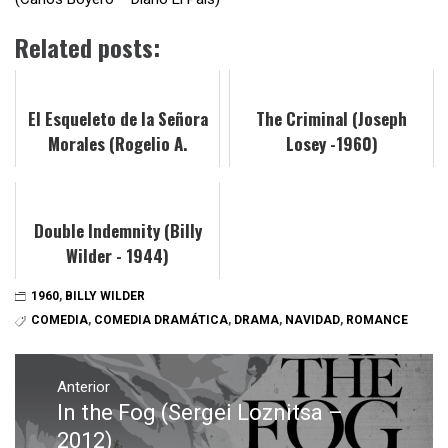
Related posts:
El Esqueleto de la Señora
The Criminal (Joseph
Morales (Rogelio A.
Losey -1960)
González - 1960)
Double Indemnity (Billy
Wilder - 1944)
1960
,
BILLY WILDER
COMEDIA
,
COMEDIA DRAMÁTICA
,
DRAMA
,
NAVIDAD
,
ROMANCE
Navegación
de
Anterior
In the Fog (Sergei Loznitsa –
Entrada
entradas
anterior:
2012)