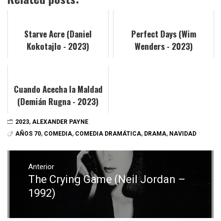
Starve Acre (Daniel
Perfect Days (Wim
Kokotajlo - 2023)
Wenders - 2023)
Cuando Acecha la Maldad
(Demián Rugna - 2023)
2023
,
ALEXANDER PAYNE
AÑOS 70
,
COMEDIA
,
COMEDIA DRAMÁTICA
,
DRAMA
,
NAVIDAD
Navegación
de
Anterior
The Crying Game (Neil Jordan –
Entrada
entradas
anterior:
1992)