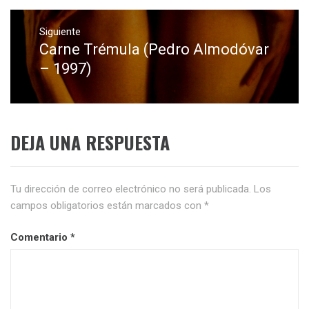
Siguiente
Carne Trémula (Pedro Almodóvar
Entrada
siguiente:
– 1997)
DEJA UNA RESPUESTA
Tu dirección de correo electrónico no será publicada.
Los
campos obligatorios están marcados con
*
Comentario
*