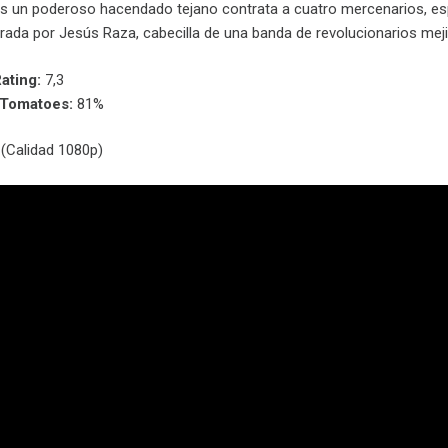
s un poderoso hacendado tejano contrata a cuatro mercenarios, espe
rada por Jesús Raza, cabecilla de una banda de revolucionarios mej
ating:
7,3
nTomatoes:
81%
(Calidad 1080p)