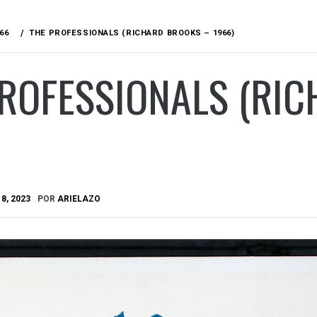
66
THE PROFESSIONALS (RICHARD BROOKS – 1966)
PROFESSIONALS (RI
8, 2023
POR
ARIELAZO