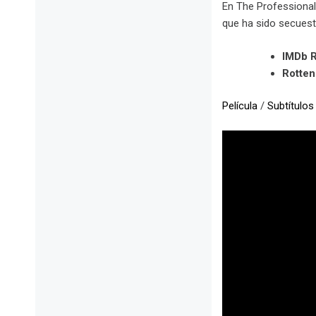
En The Professional
que ha sido secuest
IMDb R
Rotte
Película
/
Subtítulos