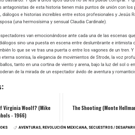
s antagonistas de esta historia tienen más puntos de unión con los 
 diálogos e historias increíbles entre estos profesionales y Jesús Raz
sposa (una hermosísima y sensual Claudia Cardinale).
 espectadores van emocionándose ante cada una de las escenas que 
diálogos sino una puesta en escena entre deslumbrante e intimista
bién lo que se ve tras una puerta o entre los vagones de un tren. Y 
 eterna sonrisa, la elegancia de movimientos de Strode, la voz prof
llos, tanto en una cortina de viento y arena, bajo la luz del sol o en
oderan de la mirada de un espectador ávido de aventura y romantic
s:
of Virginia Woolf? (Mike
The Shooting (Monte Hellman
chols - 1966)
OOKS
AVENTURAS
,
REVOLUCIÓN MEXICANA
,
SECUESTROS / DESAPARI