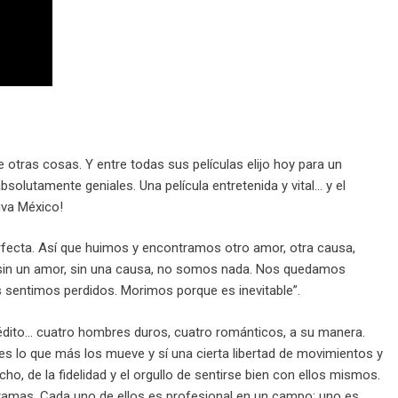
re otras cosas. Y entre todas sus películas elijo hoy para un
olutamente geniales. Una película entretenida y vital… y el
iva México!
erfecta. Así que huimos y encontramos otro amor, otra causa,
 sin un amor, sin una causa, no somos nada. Nos quedamos
ntimos perdidos. Morimos porque es inevitable”.
crédito… cuatro hombres duros, cuatro románticos, a su manera.
es lo que más los mueve y sí una cierta libertad de movimientos y
ho, de la fidelidad y el orgullo de sentirse bien con ellos mismos.
gramas. Cada uno de ellos es profesional en un campo: uno es