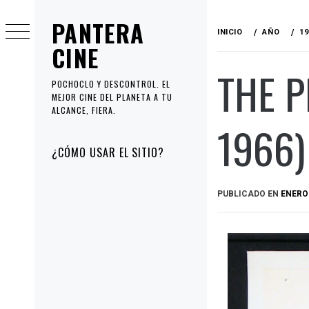
Ir
PANTERA
al
INICIO
AÑO
19
contenido
CINE
THE 
POCHOCLO Y DESCONTROL. EL
MEJOR CINE DEL PLANETA A TU
ALCANCE, FIERA.
1966)
Menú
¿CÓMO USAR EL SITIO?
principal
PUBLICADO EN
ENERO 