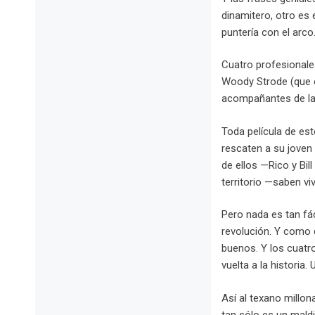
dinamitero, otro es 
puntería con el arco
Cuatro profesionale
Woody Strode (que e
acompañantes de la h
Toda película de est
rescaten a su joven
de ellos —Rico y Bil
territorio —saben vi
Pero nada es tan fá
revolución. Y como 
buenos. Y los cuatr
vuelta a la historia
Así al texano millo
tan sólo es un mald