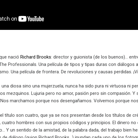
que nació
Richard Brooks
: director y guionista (de los buenos)… ent
 Professionals. Una película de tipos y tipas duras con diálogos abs
smo. Una película de frontera. De revoluciones y causas perdidas. ¡V
s una diosa sino una mujerzuela; nunca ha sido pura ni virtuosa ni p
os mezquinos. Lujuria pero no amor, pasión pero sin compasión. Y
 Nos marchamos porque nos desengañamos. Volvemos porque nos se
el título son cuatro, que ya se nos presentan desde los títulos de 
 cuatro hombres con sus propios códigos y principios. El dinero no 
… Y un sentido de la amistad, de la palabra dada, del trabajo bien hec
es de diálogo (guion Richard Brooks…) inundan cada uno de los foto