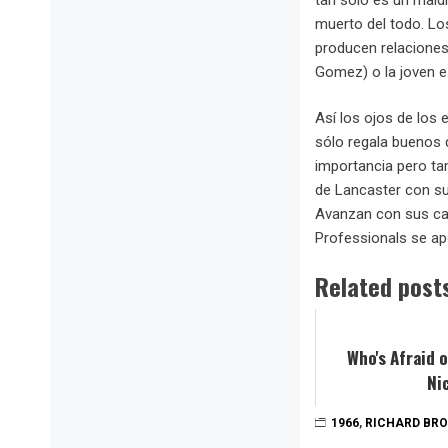
muerto del todo. Lo
producen relaciones,
Gomez) o la joven e
Así los ojos de los
sólo regala buenos 
importancia pero tam
de Lancaster con su
Avanzan con sus caba
Professionals se ap
Related post
Who's Afraid 
Ni
1966
,
RICHARD BR