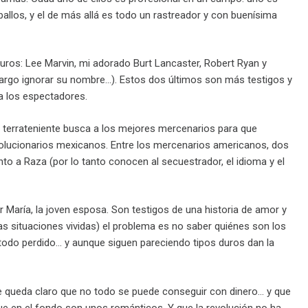
ballos, y el de más allá es todo un rastreador y con buenísima
duros: Lee Marvin, mi adorado Burt Lancaster, Robert Ryan y
bargo ignorar su nombre…). Estos dos últimos son más testigos y
 a los espectadores.
co terrateniente busca a los mejores mercenarios para que
volucionarios mexicanos. Entre los mercenarios americanos, dos
nto a Raza (por lo tanto conocen al secuestrador, el idioma y el
 María, la joven esposa. Son testigos de una historia de amor y
s situaciones vividas) el problema es no saber quiénes son los
todo perdido… y aunque siguen pareciendo tipos duros dan la
 le queda claro que no todo se puede conseguir con dinero… y que
ue en el fondo son unos románticos. Y que la revolución no ha