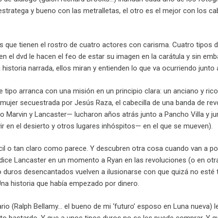
estratega y bueno con las metralletas, el otro es el mejor con los ca
.
s que tienen el rostro de cuatro actores con carisma. Cuatro tipos 
n el dvd le hacen el feo de estar su imagen en la carátula y sin em
istoria narrada, ellos miran y entienden lo que va ocurriendo junto
e tipo arranca con una misión en un principio clara: un anciano y ri
 mujer secuestrada por Jesús Raza, el cabecilla de una banda de re
l o Marvin y Lancaster— lucharon años atrás junto a Pancho Villa y ju
vir en el desierto y otros lugares inhóspitos— en el que se mueven).
cil o tan claro como parece. Y descubren otra cosa cuando van a por
dice Lancaster en un momento a Ryan en las revoluciones (o en otra
o duros desencantados vuelven a ilusionarse con que quizá no esté 
. Una historia que había empezado por dinero.
nario (Ralph Bellamy… el bueno de mi ‘futuro’ esposo en Luna nueva)
ito bastardo. Y que a unos tipos duros no se les puede comprar. Y q