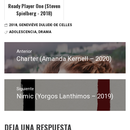
Ready Player One (Steven
Spielberg - 2018)
2018
,
GENEVIÈVE DULUDE-DE CELLES
ADOLESCENCIA
,
DRAMA
Navegación
de
Anterior
Charter (Amanda Kernell – 2020)
Entrada
entradas
anterior:
Siguiente
Nimic (Yorgos Lanthimos – 2019)
Entrada
siguiente:
DEJA UNA RESPUESTA