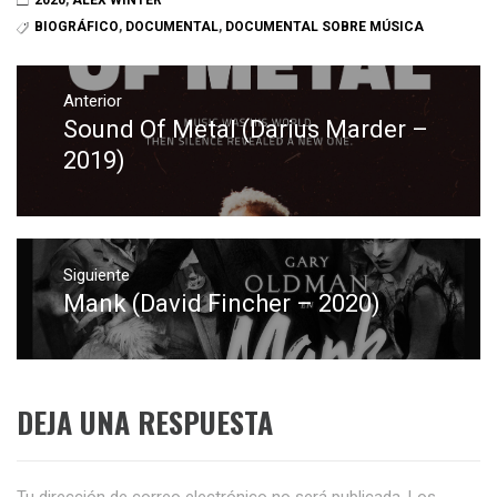
2020
,
ALEX WINTER
BIOGRÁFICO
,
DOCUMENTAL
,
DOCUMENTAL SOBRE MÚSICA
Navegación
de
Anterior
Sound Of Metal (Darius Marder –
Entrada
entradas
anterior:
2019)
Siguiente
Mank (David Fincher – 2020)
Entrada
siguiente:
DEJA UNA RESPUESTA
Tu dirección de correo electrónico no será publicada.
Los