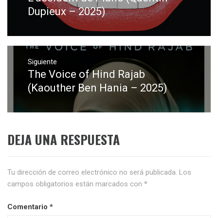
entradas
anterior:
Dupieux – 2025)
Siguiente
The Voice of Hind Rajab
Entrada
siguiente:
(Kaouther Ben Hania – 2025)
DEJA UNA RESPUESTA
Tu dirección de correo electrónico no será publicada.
Los
campos obligatorios están marcados con
*
Comentario
*