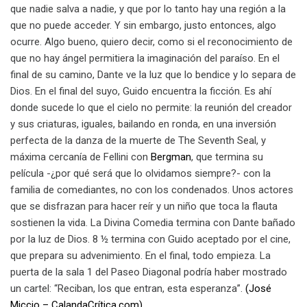
que nadie salva a nadie, y que por lo tanto hay una región a la
que no puede acceder. Y sin embargo, justo entonces, algo
ocurre. Algo bueno, quiero decir, como si el reconocimiento de
que no hay ángel permitiera la imaginación del paraíso. En el
final de su camino, Dante ve la luz que lo bendice y lo separa de
Dios. En el final del suyo, Guido encuentra la ficción. Es ahí
donde sucede lo que el cielo no permite: la reunión del creador
y sus criaturas, iguales, bailando en ronda, en una inversión
perfecta de la danza de la muerte de The Seventh Seal, y
máxima cercanía de Fellini con
Bergman
, que termina su
película -¿por qué será que lo olvidamos siempre?- con la
familia de comediantes, no con los condenados. Unos actores
que se disfrazan para hacer reír y un niño que toca la flauta
sostienen la vida. La Divina Comedia termina con Dante bañado
por la luz de Dios. 8 ½ termina con Guido aceptado por el cine,
que prepara su advenimiento. En el final, todo empieza. La
puerta de la sala 1 del Paseo Diagonal podría haber mostrado
un cartel: “Reciban, los que entran, esta esperanza”.
(José
Miccio – CalandaCrítica.com)