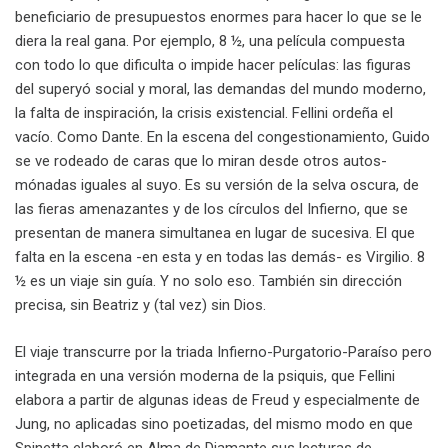
beneficiario de presupuestos enormes para hacer lo que se le
diera la real gana. Por ejemplo, 8 ½, una película compuesta
con todo lo que dificulta o impide hacer películas: las figuras
del superyó social y moral, las demandas del mundo moderno,
la falta de inspiración, la crisis existencial. Fellini ordeña el
vacío. Como Dante. En la escena del congestionamiento, Guido
se ve rodeado de caras que lo miran desde otros autos-
mónadas iguales al suyo. Es su versión de la selva oscura, de
las fieras amenazantes y de los círculos del Infierno, que se
presentan de manera simultanea en lugar de sucesiva. El que
falta en la escena -en esta y en todas las demás- es Virgilio. 8
½ es un viaje sin guía. Y no solo eso. También sin dirección
precisa, sin Beatriz y (tal vez) sin Dios.
El viaje transcurre por la triada Infierno-Purgatorio-Paraíso pero
integrada en una versión moderna de la psiquis, que Fellini
elabora a partir de algunas ideas de Freud y especialmente de
Jung, no aplicadas sino poetizadas, del mismo modo en que
Spinetta elaboró en Alma de Diamante sus lecturas de