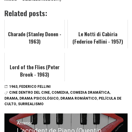
Related posts:
Charade (Stanley Donen -
Le Notti di Cabiria
1963)
(Federico Fellini - 1957)
Lord of the Flies (Peter
Brook - 1963)
1963
,
FEDERICO FELLINI
CINE DENTRO DEL CINE
,
COMEDIA
,
COMEDIA DRAMÁTICA
,
DRAMA
,
DRAMA PSICOLÓGICO
,
DRAMA ROMÁNTICO
,
PELÍCULA DE
CULTO
,
SURREALISMO
Navegación
de
Anterior
L’accident de Piano (Quentin
Entrada