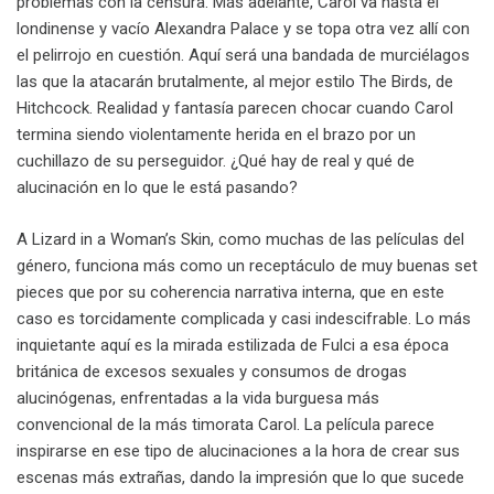
problemas con la censura. Más adelante, Carol va hasta el
londinense y vacío Alexandra Palace y se topa otra vez allí con
el pelirrojo en cuestión. Aquí será una bandada de murciélagos
las que la atacarán brutalmente, al mejor estilo The Birds, de
Hitchcock. Realidad y fantasía parecen chocar cuando Carol
termina siendo violentamente herida en el brazo por un
cuchillazo de su perseguidor. ¿Qué hay de real y qué de
alucinación en lo que le está pasando?
A Lizard in a Woman’s Skin, como muchas de las películas del
género, funciona más como un receptáculo de muy buenas set
pieces que por su coherencia narrativa interna, que en este
caso es torcidamente complicada y casi indescifrable. Lo más
inquietante aquí es la mirada estilizada de Fulci a esa época
británica de excesos sexuales y consumos de drogas
alucinógenas, enfrentadas a la vida burguesa más
convencional de la más timorata Carol. La película parece
inspirarse en ese tipo de alucinaciones a la hora de crear sus
escenas más extrañas, dando la impresión que lo que sucede