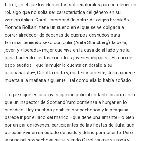
terror, en el que los elementos sobrenaturales parecen tener un
rol, algo que no solía ser característica del género en su
versión itálica. Carol Hammond (la actriz de origen brasileño
Florinda Bolkan) tiene un sueño en el que se ve obligada a
correr alrededor de decenas de cuerpos desnudos para
terminar teniendo sexo con Julia (Anita Strindberg), la bella,
joven y «liberada» mujer que vive en la casa de al lado y se la
pasa haciendo fiestas con otros jóvenes «hippies». En uno de
esos sueños –que la mujer le cuenta en detalle a su
psicoanalista–, Carol la mata y, misteriosamente, Julia aparece
muerta a la mañana siguiente… tal como ella lo había soñado.
Lo que sigue es una investigación policial un tanto bizarra en la
que un inspector de Scotland Yard comienza a hurgar en lo
sucedido. Hay muchos posibles sospechosos y la pesquisa
parece ir por el lado del marido –que tiene una amante– o bien
por un par de jóvenes, participantes de las fiestas de Julia, que
parecen vivir en un estado de ácido y delirio permanente. Pero
la principal sospechosa sigue siendo Carol, ya que su ropa y