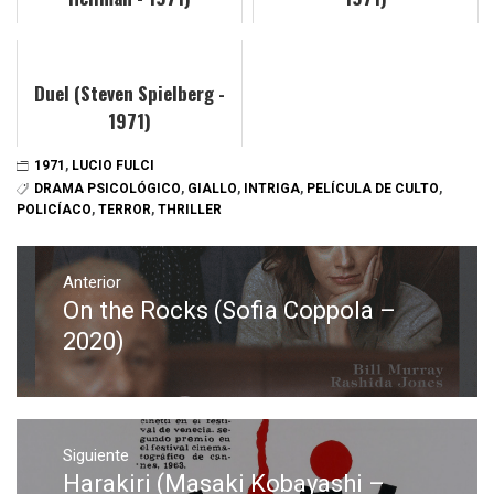
Duel (Steven Spielberg -
1971)
1971
,
LUCIO FULCI
DRAMA PSICOLÓGICO
,
GIALLO
,
INTRIGA
,
PELÍCULA DE CULTO
,
POLICÍACO
,
TERROR
,
THRILLER
Navegación
de
Anterior
On the Rocks (Sofia Coppola –
Entrada
entradas
anterior:
2020)
Siguiente
Harakiri (Masaki Kobayashi –
Entrada