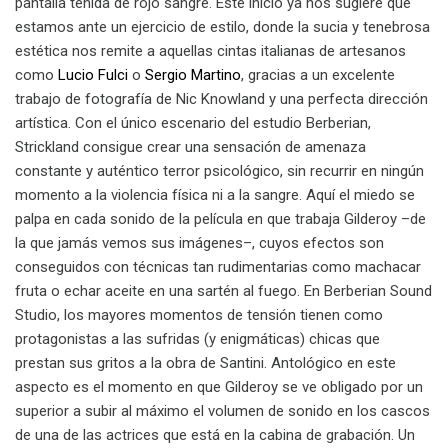
pantalla teñida de rojo sangre. Este inicio ya nos sugiere que
estamos ante un ejercicio de estilo, donde la sucia y tenebrosa
estética nos remite a aquellas cintas italianas de artesanos
como
Lucio Fulci
o
Sergio Martino
, gracias a un excelente
trabajo de fotografía de Nic Knowland y una perfecta dirección
artística. Con el único escenario del estudio Berberian,
Strickland consigue crear una sensación de amenaza
constante y auténtico terror psicológico, sin recurrir en ningún
momento a la violencia física ni a la sangre. Aquí el miedo se
palpa en cada sonido de la película en que trabaja Gilderoy –de
la que jamás vemos sus imágenes–, cuyos efectos son
conseguidos con técnicas tan rudimentarias como machacar
fruta o echar aceite en una sartén al fuego. En Berberian Sound
Studio, los mayores momentos de tensión tienen como
protagonistas a las sufridas (y enigmáticas) chicas que
prestan sus gritos a la obra de Santini. Antológico en este
aspecto es el momento en que Gilderoy se ve obligado por un
superior a subir al máximo el volumen de sonido en los cascos
de una de las actrices que está en la cabina de grabación. Un