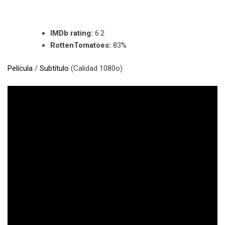
IMDb rating:
6.2
RottenTomatoes:
83%
Película
/
Subtítulo
(Calidad 1080o)