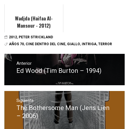
Wadjda (Haifaa Al-
Mansour - 2012)
2012
,
PETER STRICKLAND
AÑOS 70
,
CINE DENTRO DEL CINE
,
GIALLO
,
INTRIGA
,
TERROR
Navegación
de
Anterior
Ed Wood (Tim Burton – 1994)
Entrada
entradas
anterior:
Siguiente
The Bothersome Man (Jens Lien
Entrada
siguiente:
– 2006)