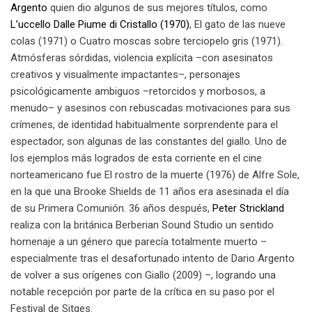
Argento
quien dio algunos de sus mejores títulos, como
L’uccello Dalle Piume di Cristallo (1970)
, El gato de las nueve
colas (1971)
o Cuatro moscas sobre terciopelo gris (1971).
Atmósferas sórdidas, violencia explícita –con asesinatos
creativos y visualmente impactantes–, personajes
psicológicamente ambiguos –retorcidos y morbosos, a
menudo– y asesinos con rebuscadas motivaciones para sus
crímenes, de identidad habitualmente sorprendente para el
espectador, son algunas de las constantes del giallo. Uno de
los ejemplos más logrados de esta corriente en el cine
norteamericano fue El rostro de la muerte (1976) de Alfre Sole,
en la que una Brooke Shields de 11 años era asesinada el día
de su Primera Comunión. 36 años después,
Peter Strickland
realiza con la británica Berberian Sound Studio un sentido
homenaje a un género que parecía totalmente muerto –
especialmente tras el desafortunado intento de Dario Argento
de volver a sus orígenes con Giallo (2009) –, logrando una
notable recepción por parte de la crítica en su paso por el
Festival de Sitges.