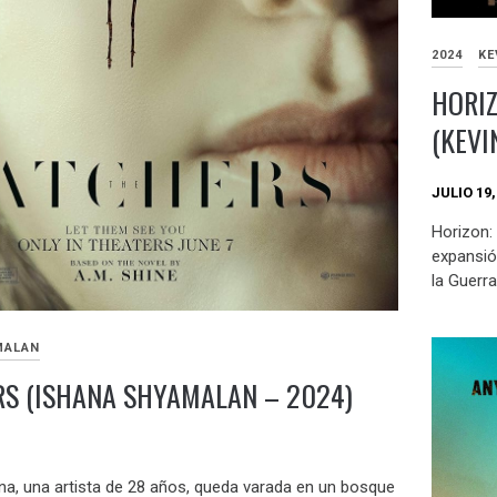
2024
KE
HORIZ
(KEVI
JULIO 19,
Horizon:
expansió
la Guerr
MALAN
S (ISHANA SHYAMALAN – 2024)
a, una artista de 28 años, queda varada en un bosque