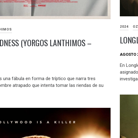
2024
OZ
HIMOS
LONGL
NDNESS (YORGOS LANTHIMOS –
AGOSTO 2
En Longl
asignado
 una fábula en forma de tríptico que narra tres
investiga
hombre atrapado que intenta tomar las riendas de su