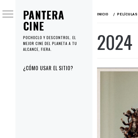
Ir
PANTERA
al
INICIO
PELÍCULAS
contenido
CINE
2024
POCHOCLO Y DESCONTROL. EL
MEJOR CINE DEL PLANETA A TU
ALCANCE, FIERA.
Menú
¿CÓMO USAR EL SITIO?
principal