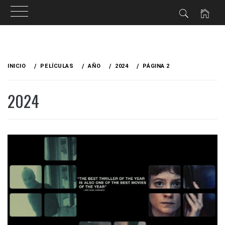
Ir
al
INICIO
PELÍCULAS
AÑO
2024
PÁGINA 2
contenido
2024