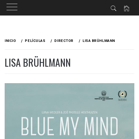
Ir
al
INICIO
PELÍCULAS
DIRECTOR
LISA BRÜHLMANN
contenido
LISA BRÜHLMANN