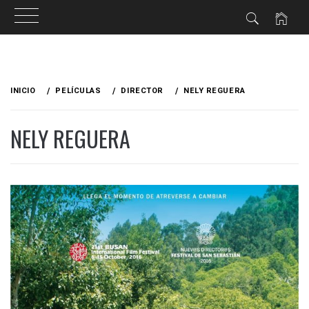
Ir
al
INICIO
PELÍCULAS
DIRECTOR
NELY REGUERA
contenido
NELY REGUERA