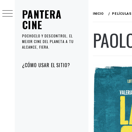
Ir
PANTERA
al
INICIO
PELÍCULAS
contenido
CINE
PAOLO
POCHOCLO Y DESCONTROL. EL
MEJOR CINE DEL PLANETA A TU
ALCANCE, FIERA.
Menú
¿CÓMO USAR EL SITIO?
principal