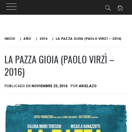
Ir
al
INICIO
AÑO
2016
LA PAZZA GIOIA (PAOLO VIRZÌ – 2016)
contenido
LA PAZZA GIOIA (PAOLO VIRZÌ –
2016)
PUBLICADO EN
NOVIEMBRE 25, 2016
POR
ARIELAZO