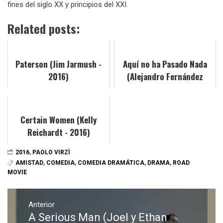
fines del siglo XX y principios del XXI.
Related posts:
Paterson (Jim Jarmush -
Aquí no ha Pasado Nada
2016)
(Alejandro Fernández
Almendras - 2016)
Certain Women (Kelly
Reichardt - 2016)
2016
,
PAOLO VIRZÌ
AMISTAD
,
COMEDIA
,
COMEDIA DRAMÁTICA
,
DRAMA
,
ROAD
MOVIE
Navegación
de
Anterior
A Serious Man (Joel y Ethan
Entrada
entradas