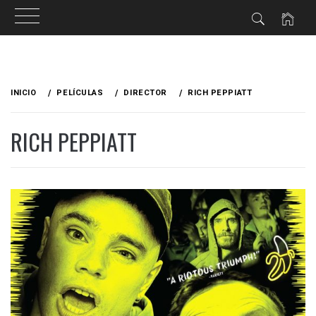
Ir
al
INICIO
PELÍCULAS
DIRECTOR
RICH PEPPIATT
contenido
RICH PEPPIATT