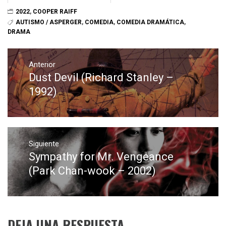
2022
,
COOPER RAIFF
AUTISMO / ASPERGER
,
COMEDIA
,
COMEDIA DRAMÁTICA
,
DRAMA
Navegación
de
Anterior
Dust Devil (Richard Stanley –
Entrada
entradas
anterior:
1992)
Siguiente
Sympathy for Mr. Vengeance
Entrada
siguiente:
(Park Chan-wook – 2002)
DEJA UNA RESPUESTA