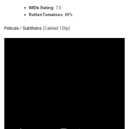
IMDb Rating:
7,5
RottenTomatoes:
88%
Película
/
Subtítulos
(Calidad 120p)