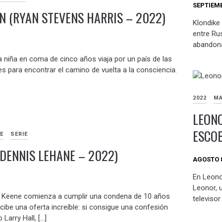
SEPTIEMB
 (RYAN STEVENS HARRIS – 2022)
Klondike 
entre Rus
abandona
niña en coma de cinco años viaja por un país de las
les para encontrar el camino de vuelta a la consciencia.
2022
MA
LEONO
ESCOB
E
SERIE
(DENNIS LEHANE – 2022)
AGOSTO 8
En Leonor
Leonor, 
y Keene comienza a cumplir una condena de 10 años
televisor
ecibe una oferta increíble: si consigue una confesión
Larry Hall, […]