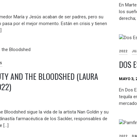
En Marte
los sueñ
medor María y Jesús acaban de ser padres, pero su
derecha;
o pasa por el mejor momento. Están en crisis y tienen
]
2022
JU
DOS E
AS
UTY AND THE BLOODSHED (LAURA
MAYO 3, 
022)
En Dos E
tequila e
mercado 
he Bloodshed sigue la vida de la artista Nan Goldin y su
dinastía farmacéutica de los Sackler, responsables de
e […]
2022
DM