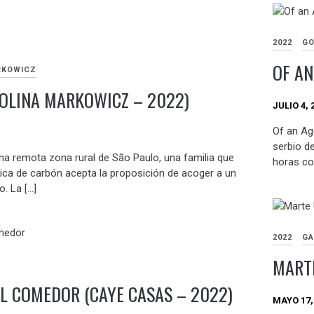
2022
GO
OF AN
RKOWICZ
OLINA MARKOWICZ – 2022)
JULIO 4, 
Of an Ag
serbio d
a remota zona rural de São Paulo, una familia que
horas con
rica de carbón acepta la proposición de acoger a un
o. La […]
2022
GA
MARTE
EL COMEDOR (CAYE CASAS – 2022)
MAYO 17,