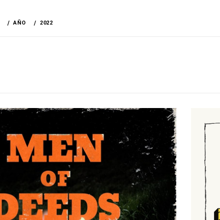
AÑO
2022