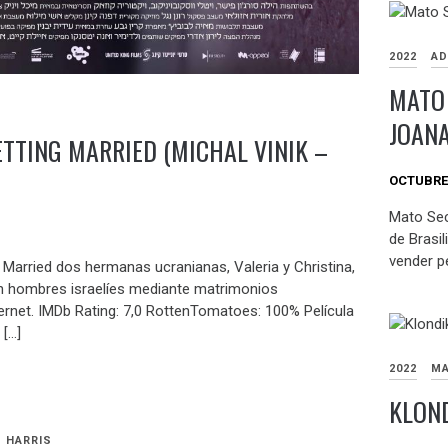
2022
AD
MATO 
JOANA
ETTING MARRIED (MICHAL VINIK –
OCTUBRE 
Mato Sec
de Brasi
vender p
g Married dos hermanas ucranianas, Valeria y Christina,
n hombres israelíes mediante matrimonios
ernet. IMDb Rating: 7,0 RottenTomatoes: 100% Película
 […]
2022
MA
KLOND
 HARRIS