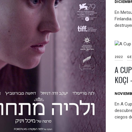
DICIEMBR
En Metsu
Finlandia
destruye
2022
GE
A CUP
KOÇI 
NOVIEMBR
En A Cu
descubre
ciegos de