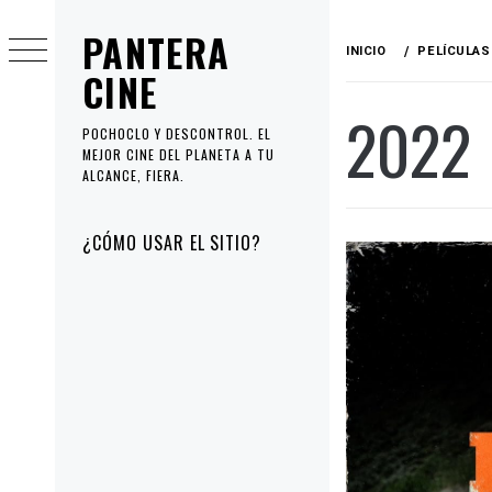
Ir
PANTERA
al
INICIO
PELÍCULAS
contenido
CINE
2022
POCHOCLO Y DESCONTROL. EL
MEJOR CINE DEL PLANETA A TU
ALCANCE, FIERA.
Menú
¿CÓMO USAR EL SITIO?
principal