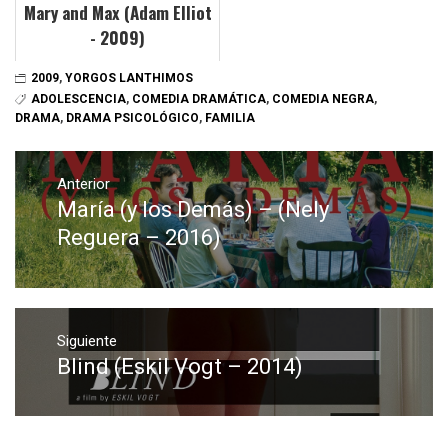
Mary and Max (Adam Elliot
- 2009)
2009
,
YORGOS LANTHIMOS
ADOLESCENCIA
,
COMEDIA DRAMÁTICA
,
COMEDIA NEGRA
,
DRAMA
,
DRAMA PSICOLÓGICO
,
FAMILIA
Navegación
de
Anterior
María (y los Demás) – (Nely
Entrada
entradas
anterior:
Reguera – 2016)
Siguiente
Blind (Eskil Vogt – 2014)
Entrada
siguiente: