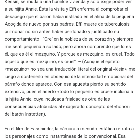
Kessin, se muda a una humilde vivienda y sólo exige poder ver
a su hijita Annie. Ésta la visita y Effi enferma al comprobar el
desapego que el barón había instilado en el alma de la pequeña.
Acogida de nuevo por sus padres, Effi muere de tuberculosis
pulmonar no sin antes haber perdonado y justificado su
comportamiento : “Creí en la nobleza de su corazón y siempre
me sentí pequeña a su lado; pero ahora comprendo que lo es
él, que es él el mezquino. Y porque es mezquino, es cruel. Todo
aquello que es mezquino, es cruel”. – (Aunque el epíteto
«mezquino» no sea una traducción literal del original «klein», me
juego a sostenerlo en obsequio de la intensidad emocional del
párrafo donde aparece. Con esa apuesta pierdo su sentido
extensivo, pues el aserto «todo lo pequeño es cruel» incluiría a
la hijita Annie, cuya inculcada frialdad es otra de las
consecuencias atribuidas al exagerado concepto del «honor»
del barón Instetten).
En el film de Fassbinder, la cámara a menudo estática retrata a
los personajes como instantáneas de lo convencional. Esa