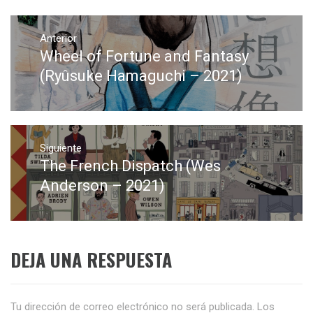
Navegación
de
Anterior
Wheel of Fortune and Fantasy
Entrada
entradas
anterior:
(Ryûsuke Hamaguchi – 2021)
Siguiente
The French Dispatch (Wes
Entrada
siguiente:
Anderson – 2021)
DEJA UNA RESPUESTA
Tu dirección de correo electrónico no será publicada.
Los