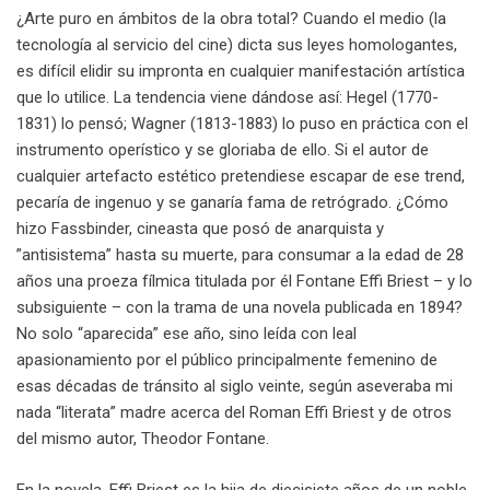
¿Arte puro en ámbitos de la obra total? Cuando el medio (la
tecnología al servicio del cine) dicta sus leyes homologantes,
es difícil elidir su impronta en cualquier manifestación artística
que lo utilice. La tendencia viene dándose así: Hegel (1770-
1831) lo pensó; Wagner (1813-1883) lo puso en práctica con el
instrumento operístico y se gloriaba de ello. Si el autor de
cualquier artefacto estético pretendiese escapar de ese trend,
pecaría de ingenuo y se ganaría fama de retrógrado. ¿Cómo
hizo Fassbinder, cineasta que posó de anarquista y
”antisistema” hasta su muerte, para consumar a la edad de 28
años una proeza fílmica titulada por él Fontane Effi Briest – y lo
subsiguiente – con la trama de una novela publicada en 1894?
No solo “aparecida” ese año, sino leída con leal
apasionamiento por el público principalmente femenino de
esas décadas de tránsito al siglo veinte, según aseveraba mi
nada “literata” madre acerca del Roman Effi Briest y de otros
del mismo autor, Theodor Fontane.
En la novela, Effi Briest es la hija de diecisiete años de un noble