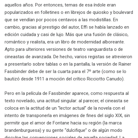
aquellos años. Por entonces, temas de esa índole eran
popularizados en folletines o en librejos de quiosko y boulevard
que se vendían por pocos centavos a las modistillas. En
cambio, gracias al prestigio del autor, Effi se había lanzado en
edición cuidada y casi de lujo. Más que una fusión de clásico,
romántico y realista, era un libro de modernidad alboreante.
Apto para ulteriores versiones de teatro vanguardista o de
cineastas de avanzada. De hecho, varios registas se atrevieron
a presentarlo sobre tablas o en la pantalla; la versión de Rainer
Fassbinder debe de ser la cuarta para el 7º arte (como se lo
bautizó desde 1911 a moción del crítico Ricciotto Canudo).
Pero en la película de Fassbinder aparece, como respuesta al
texto novelado, una actitud singular: al parecer, el cineasta se
coloca en la actitud de un “lector actual” de la novela con el
intento de transponerla en imágenes de fines del siglo XIX, sin
permitir que el amor de Fontane hacia su región (la marca
brandenburguesa) y su gente “dulcifique” o de algún modo
disculpe las convenciones sociales de aquella sociedad. La