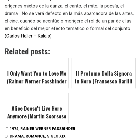
orígenes mixtos de la danza, el canto, el mito, la poesía, el
drama… No se verá defecto en la más abarcadora de las artes,
el cine, cuando se acentúe o morigere el rol de un par de ellas
en beneficio del mejor efecto temático o formal del conjunto.
(Carlos Haller – Kalais)
Related posts:
I Only Want You to Love Me
Il Profumo Della Signora
(Rainer Werner Fassbinder
in Nero (Francesco Barilli
- 1976)
- 1974)
Alice Doesn't Live Here
Anymore (Martin Scorsese
- 1974)
1974
,
RAINER WERNER FASSBINDER
DRAMA
,
ROMANCE
,
SIGLO XIX