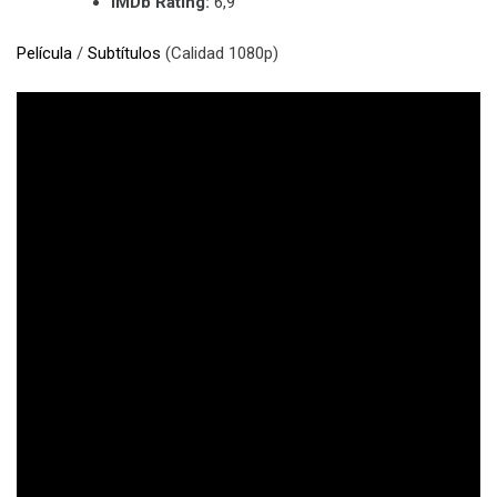
IMDb Rating:
6,9
Película
/
Subtítulos
(Calidad 1080p)