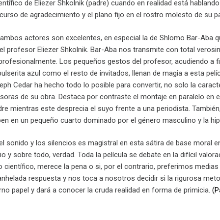
ientífico de Eliezer Shkolnik (padre) cuando en realidad está hablando d
curso de agradecimiento y el plano fijo en el rostro molesto de su p
ambos actores son excelentes, en especial la de Shlomo Bar-Aba qui
del profesor Eliezer Shkolnik. Bar-Aba nos transmite con total veros
 profesionalmente. Los pequeños gestos del profesor, acudiendo a fi
ulserita azul como el resto de invitados, llenan de magia a esta pel
ph Cedar ha hecho todo lo posible para convertir, no solo la caract
soras de su obra. Destaca por contraste el montaje en paralelo en el 
adre mientras este desprecia el suyo frente a una periodista. Tambi
ben en un pequeño cuarto dominado por el género masculino y la hip
el sonido y los silencios es magistral en esta sátira de base moral e
o y sobre todo, verdad. Toda la película se debate en la difícil valo
 científico, merece la pena o si, por el contrario, preferimos medias
anhelada respuesta y nos toca a nosotros decidir si la rigurosa met
rno papel y dará a conocer la cruda realidad en forma de primicia.
(P