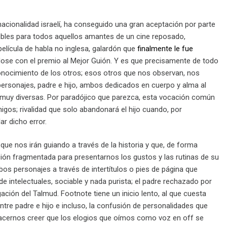
acionalidad israelí, ha conseguido una gran aceptación por parte
cibles para todos aquellos amantes de un cine reposado,
elícula de habla no inglesa, galardón que
finalmente le fue
éndose con el premio al Mejor Guión. Y es que precisamente de todo
econocimiento de los otros; esos otros que nos observan, nos
personajes, padre e hijo, ambos dedicados en cuerpo y alma al
s muy diversas. Por paradójico que parezca, esta vocación común
igos; rivalidad que solo abandonará el hijo cuando, por
ar dicho error.
 que nos irán guiando a través de la historia y que, de forma
ación fragmentada para presentarnos los gustos y las rutinas de su
s personajes a través de intertítulos o pies de página que
de intelectuales, sociable y nada purista; el padre rechazado por
gación del Talmud. Footnote tiene un inicio lento, al que cuesta
tre padre e hijo e incluso, la confusión de personalidades que
 hacernos creer que los elogios que oímos como voz en off se