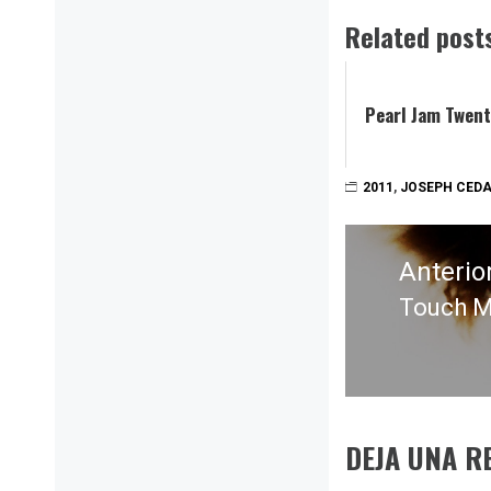
Related post
Pearl Jam Twent
2011
,
JOSEPH CED
Navegación
de
Anterio
entradas
Touch Me
Entrada
anterior
DEJA UNA R