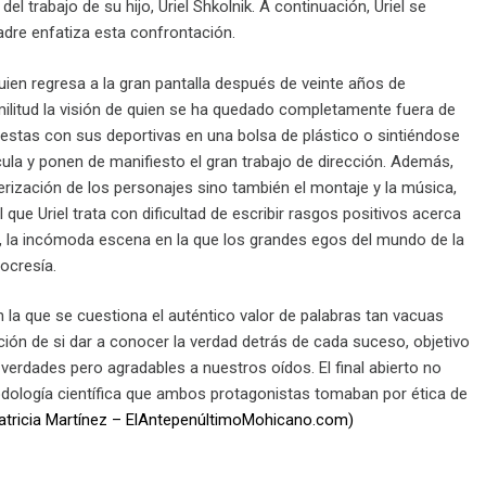
el trabajo de su hijo, Uriel Shkolnik. A continuación, Uriel se
adre enfatiza esta confrontación.
en regresa a la gran pantalla después de veinte años de
imilitud la visión de quien se ha quedado completamente fuera de
estas con sus deportivas en una bolsa de plástico o sintiéndose
ícula y ponen de manifiesto el gran trabajo de dirección. Además,
erización de los personajes sino también el montaje y la música,
que Uriel trata con dificultad de escribir rasgos positivos acerca
én, la incómoda escena en la que los grandes egos del mundo de la
ocresía.
n la que se cuestiona el auténtico valor de palabras tan vacuas
ración de si dar a conocer la verdad detrás de cada suceso, objetivo
 verdades pero agradables a nuestros oídos. El final abierto no
odología científica que ambos protagonistas tomaban por ética de
atricia Martínez – ElAntepenúltimoMohicano.com)