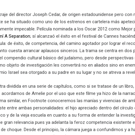
raje del director Joseph Cedar, de origen estadounidense pero con n
note se ha situado como uno de los estrenos en cartelera más apete
icamente impecable. Película nominada a los Oscar 2012 como Mejor p
aní A Separation
; sí alcanzaó el éxito en el festival de Cannes haci
cula: de éxito, de competencia, del camino agotador por lograr el r
tanto cuesta arrancar aplausos sinceros. La trama se centra en dos 
 el compendio cultural básico del judaísmo, pero desde perspectiva
o objeto de investigación les convertirá no en aliados sino en enem
mio Israel sea otorgado a su padre en su lugar y no se atreva a revel
a dividida en una serie de capítulos, como si se tratase de un libro,
n acordarnos de Amelie por el uso que este filme ya hizo de la narr
rma similar, en Footnote conoceremos las manías y vivencias de ambo
te entre ambas personalidades: el hijo apreciado dentro del círculo 
sco y de la vieja escuela en cuanto a su forma de entender la investi
e gran relevancia pues ya adelanta la feroz competencia existente en
o de choque. Desde el principio, la cámara juega a confundirnos y a