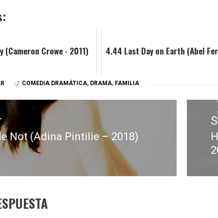
s:
y (Cameron Crowe - 2011)
4.44 Last Day on Earth (Abel Fer
AR
COMEDIA DRAMÁTICA
,
DRAMA
,
FAMILIA
r
S
 Not (Adina Pintilie – 2018)
H
E
2
:
s
ESPUESTA