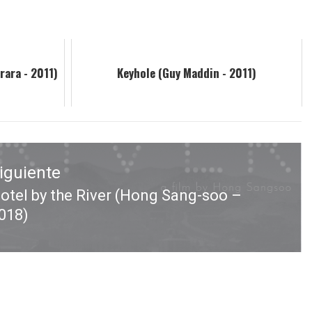
rara - 2011)
Keyhole (Guy Maddin - 2011)
iguiente
otel by the River (Hong Sang-soo –
ntrada
018)
iguiente: