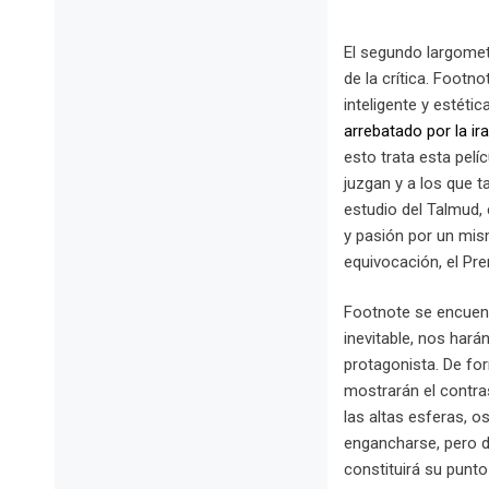
El segundo largomet
de la crítica. Foot
inteligente y estét
arrebatado por la ir
esto trata esta pelí
juzgan y a los que 
estudio del Talmud,
y pasión por un mism
equivocación, el Pre
Footnote se encuentr
inevitable, nos hará
protagonista. De fo
mostrarán el contras
las altas esferas, o
engancharse, pero d
constituirá su punt