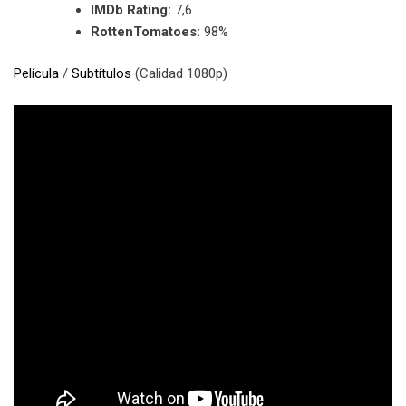
IMDb Rating:
7,6
RottenTomatoes:
98%
Película
/
Subtítulos
(Calidad 1080p)