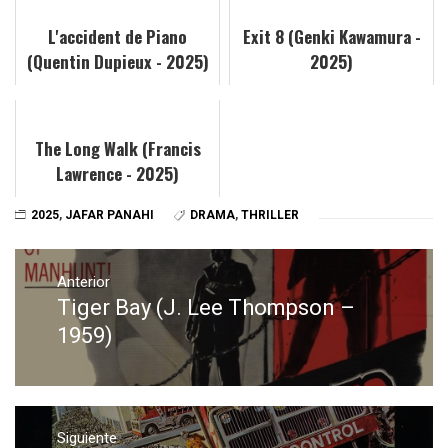
L'accident de Piano
Exit 8 (Genki Kawamura -
(Quentin Dupieux - 2025)
2025)
The Long Walk (Francis
Lawrence - 2025)
2025
,
JAFAR PANAHI
DRAMA
,
THRILLER
Navegación
de
Anterior
Tiger Bay (J. Lee Thompson –
Entrada
entradas
anterior:
1959)
Siguiente