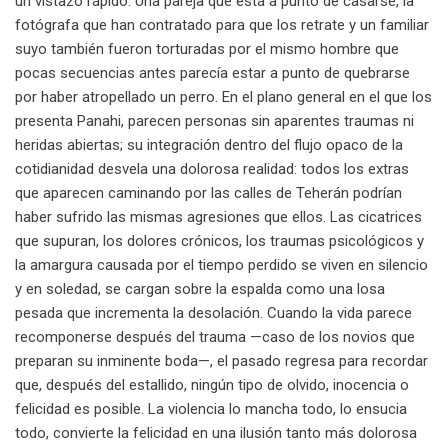
un vistazo rápido. Una pareja que está a punto de casarse, la
fotógrafa que han contratado para que los retrate y un familiar
suyo también fueron torturadas por el mismo hombre que
pocas secuencias antes parecía estar a punto de quebrarse
por haber atropellado un perro. En el plano general en el que los
presenta Panahi, parecen personas sin aparentes traumas ni
heridas abiertas; su integración dentro del flujo opaco de la
cotidianidad desvela una dolorosa realidad: todos los extras
que aparecen caminando por las calles de Teherán podrían
haber sufrido las mismas agresiones que ellos. Las cicatrices
que supuran, los dolores crónicos, los traumas psicológicos y
la amargura causada por el tiempo perdido se viven en silencio
y en soledad, se cargan sobre la espalda como una losa
pesada que incrementa la desolación. Cuando la vida parece
recomponerse después del trauma —caso de los novios que
preparan su inminente boda—, el pasado regresa para recordar
que, después del estallido, ningún tipo de olvido, inocencia o
felicidad es posible. La violencia lo mancha todo, lo ensucia
todo, convierte la felicidad en una ilusión tanto más dolorosa