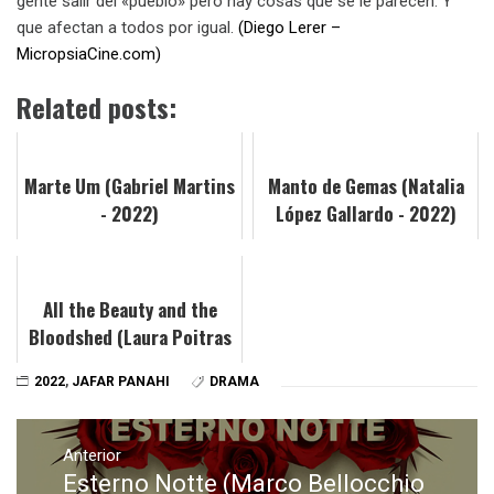
gente salir del «pueblo» pero hay cosas que se le parecen. Y
que afectan a todos por igual.
(Diego Lerer –
MicropsiaCine.com)
Related posts:
Marte Um (Gabriel Martins
Manto de Gemas (Natalia
- 2022)
López Gallardo - 2022)
All the Beauty and the
Bloodshed (Laura Poitras
- 2022)
2022
,
JAFAR PANAHI
DRAMA
Navegación
de
Anterior
Esterno Notte (Marco Bellocchio
Entrada