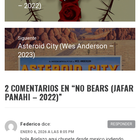
entradas
anterior:
– 2022)
Siguiente
Asteroid City (Wes Anderson –
Entrada
siguiente:
2023)
2 COMENTARIOS EN “
NO BEARS (JAFAR
PANAHI – 2022)
”
Federico
dice:
RESPONDER
ENERO 6, 2026 A LAS 8:05 PM
hola Arielazo aqui chupete desde mexico jodiendo