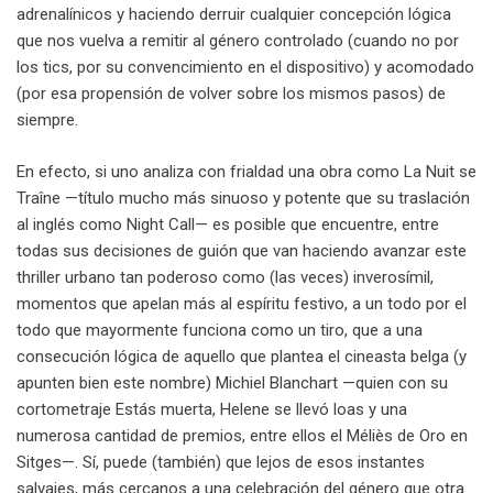
adrenalínicos y haciendo derruir cualquier concepción lógica
que nos vuelva a remitir al género controlado (cuando no por
los tics, por su convencimiento en el dispositivo) y acomodado
(por esa propensión de volver sobre los mismos pasos) de
siempre.
En efecto, si uno analiza con frialdad una obra como La Nuit se
Traîne —título mucho más sinuoso y potente que su traslación
al inglés como Night Call— es posible que encuentre, entre
todas sus decisiones de guión que van haciendo avanzar este
thriller urbano tan poderoso como (las veces) inverosímil,
momentos que apelan más al espíritu festivo, a un todo por el
todo que mayormente funciona como un tiro, que a una
consecución lógica de aquello que plantea el cineasta belga (y
apunten bien este nombre) Michiel Blanchart —quien con su
cortometraje Estás muerta, Helene se llevó loas y una
numerosa cantidad de premios, entre ellos el Méliès de Oro en
Sitges—. Sí, puede (también) que lejos de esos instantes
salvajes, más cercanos a una celebración del género que otra