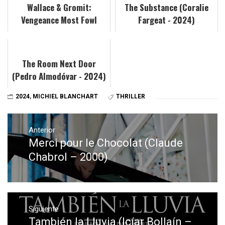
Wallace & Gromit:
The Substance (Coralie
Vengeance Most Fowl
Fargeat - 2024)
(Nick Park y Merlin
Crossingham - 2024)
The Room Next Door
(Pedro Almodóvar - 2024)
2024
,
MICHIEL BLANCHART
THRILLER
Navegación
de
Anterior
Merci pour le Chocolat (Claude
Entrada
entradas
anterior:
Chabrol – 2000)
Siguiente
También la Lluvia (Icíar Bollaín –
Entrada