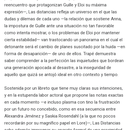
reencuentro que protagonizan Guille y Eloi su máxima
expresión—, Las distancias refleja un universo en el que las
dudas y dilemas de cada uno —la relación que sostiene Anna,
la impostura de Guille ante una situación no tan favorable
como intenta mostrar, o los problemas de Eloi por mantener
cierta estabilidad— van trastocando un panorama en el cual el
detonante será el cambio de planes suscitado por la huida —en
forma de desaparición— de uno de ellos. Trapé demuestra
saber comprender a la perfección las inquietudes que bordean
una generación apocada al desastre, a la inseguridad de
aquello que quizá se antojó ideal en otro contexto y tiempo.
Sostenida por un libreto que tiene muy claras sus intenciones,
y en la estupenda labor actoral que propone las notas exactas
en cada momento —e incluso plasma con tino la frustración
por un futuro no concebido, como en esa secuencia entre
Alexandra Jiménez y Saskia Rosendahl (a la que no pocos
recordarán por su magnífico papel en Lore)—, Las Distancias
sabe además impregnar su aparato formal de una proximidad