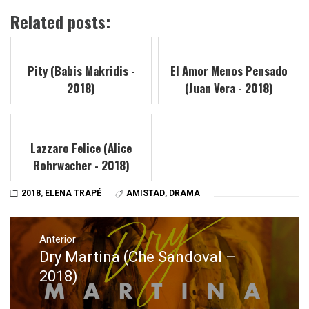
Related posts:
Pity (Babis Makridis -
El Amor Menos Pensado
2018)
(Juan Vera - 2018)
Lazzaro Felice (Alice
Rohrwacher - 2018)
2018
,
ELENA TRAPÉ
AMISTAD
,
DRAMA
Navegación
de
Anterior
Dry Martina (Che Sandoval –
Entrada
entradas
anterior:
2018)