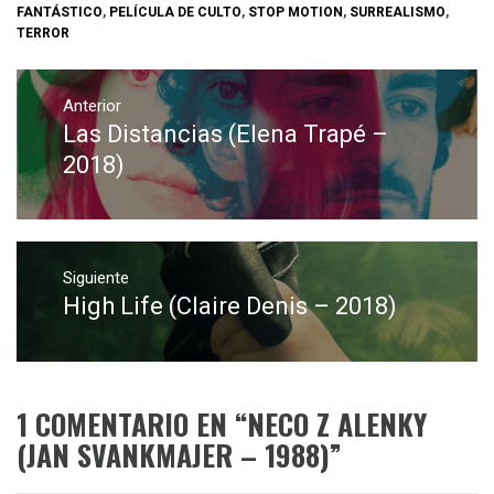
FANTÁSTICO
,
PELÍCULA DE CULTO
,
STOP MOTION
,
SURREALISMO
,
TERROR
Navegación
de
Anterior
Las Distancias (Elena Trapé –
Entrada
entradas
anterior:
2018)
Siguiente
High Life (Claire Denis – 2018)
Entrada
siguiente:
1 COMENTARIO EN “
NECO Z ALENKY
(JAN SVANKMAJER – 1988)
”