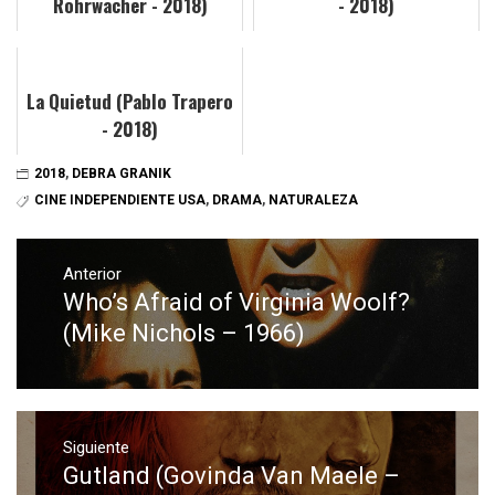
Rohrwacher - 2018)
- 2018)
La Quietud (Pablo Trapero
- 2018)
2018
,
DEBRA GRANIK
CINE INDEPENDIENTE USA
,
DRAMA
,
NATURALEZA
Navegación
de
Anterior
Who’s Afraid of Virginia Woolf?
Entrada
entradas
anterior:
(Mike Nichols – 1966)
Siguiente
Gutland (Govinda Van Maele –
Entrada