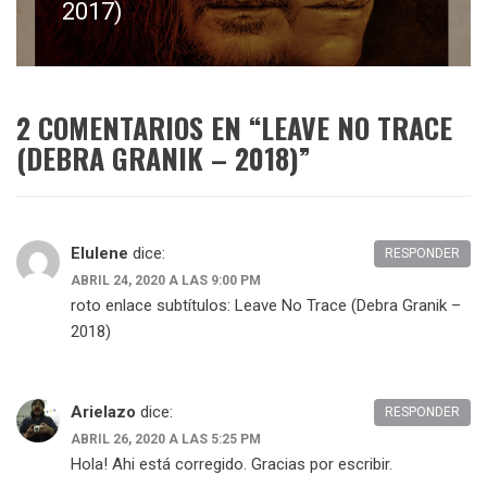
siguiente:
2017)
2 COMENTARIOS EN “
LEAVE NO TRACE
(DEBRA GRANIK – 2018)
”
Elulene
dice:
RESPONDER
ABRIL 24, 2020 A LAS 9:00 PM
roto enlace subtítulos: Leave No Trace (Debra Granik –
2018)
Arielazo
dice:
RESPONDER
ABRIL 26, 2020 A LAS 5:25 PM
Hola! Ahi está corregido. Gracias por escribir.