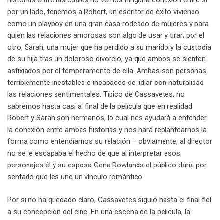
historias entre las cuales no vemos ninguna conexión entre sí:
por un lado, tenemos a Robert, un escritor de éxito viviendo
como un playboy en una gran casa rodeado de mujeres y para
quien las relaciones amorosas son algo de usar y tirar; por el
otro, Sarah, una mujer que ha perdido a su marido y la custodia
de su hija tras un doloroso divorcio, ya que ambos se sienten
asfixiados por el temperamento de ella. Ambas son personas
terriblemente inestables e incapaces de lidiar con naturalidad
las relaciones sentimentales. Típico de Cassavetes, no
sabremos hasta casi al final de la película que en realidad
Robert y Sarah son hermanos, lo cual nos ayudará a entender
la conexión entre ambas historias y nos hará replantearnos la
forma como entendíamos su relación – obviamente, al director
no se le escapaba el hecho de que al interpretar esos
personajes él y su esposa Gena Rowlands el público daría por
sentado que les une un vínculo romántico.
Por si no ha quedado claro, Cassavetes siguió hasta el final fiel
a su concepción del cine. En una escena de la película, la