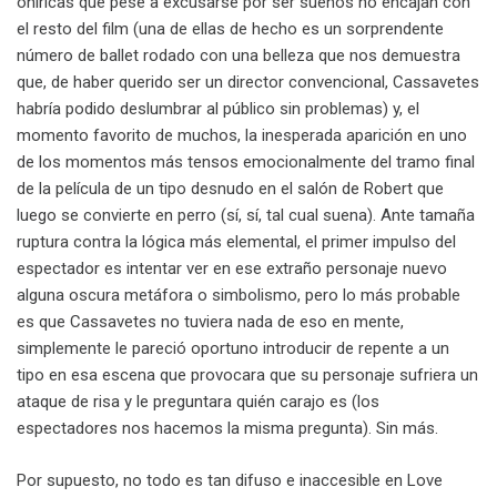
oníricas que pese a excusarse por ser sueños no encajan con
el resto del film (una de ellas de hecho es un sorprendente
número de ballet rodado con una belleza que nos demuestra
que, de haber querido ser un director convencional, Cassavetes
habría podido deslumbrar al público sin problemas) y, el
momento favorito de muchos, la inesperada aparición en uno
de los momentos más tensos emocionalmente del tramo final
de la película de un tipo desnudo en el salón de Robert que
luego se convierte en perro (sí, sí, tal cual suena). Ante tamaña
ruptura contra la lógica más elemental, el primer impulso del
espectador es intentar ver en ese extraño personaje nuevo
alguna oscura metáfora o simbolismo, pero lo más probable
es que Cassavetes no tuviera nada de eso en mente,
simplemente le pareció oportuno introducir de repente a un
tipo en esa escena que provocara que su personaje sufriera un
ataque de risa y le preguntara quién carajo es (los
espectadores nos hacemos la misma pregunta). Sin más.
Por supuesto, no todo es tan difuso e inaccesible en Love