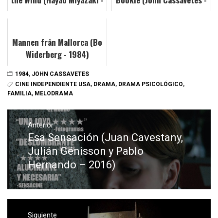
1984)
1976)
Mannen från Mallorca (Bo
Widerberg - 1984)
1984
,
JOHN CASSAVETES
CINE INDEPENDIENTE USA
,
DRAMA
,
DRAMA PSICOLÓGICO
,
FAMILIA
,
MELODRAMA
Navegación
de
Anterior
Esa Sensación (Juan Cavestany,
Entrada
entradas
anterior:
Julián Génisson y Pablo
Hernando – 2016)
Siguiente